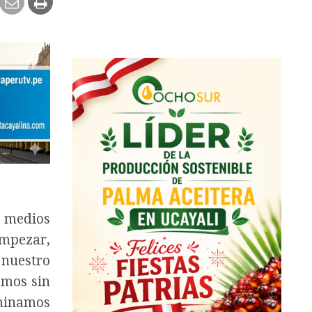
e medios
mpezar,
 nuestro
emos sin
minamos