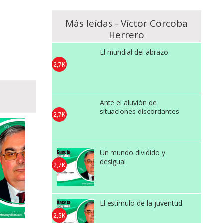
Más leídas - Víctor Corcoba
Herrero
El mundial del abrazo
2,7K
Ante el aluvión de
situaciones discordantes
2,7K
Un mundo dividido y
desigual
2,7K
El estímulo de la juventud
2,5K