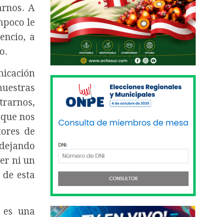
arnos. A
mpoco le
encio, a
o.
nicación
nuestras
trarnos,
 que nos
tores de
 dejando
ner ni un
 de esta
o es una