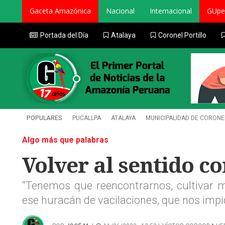
Gaceta Amazónica
Nacional
Internacional
GUpe
Portada del Día
Atalaya
Coronel Portillo
POPULARES
PUCALLPA
ATALAYA
MUNICIPALIDAD DE CORONE
Algo más que palabras
Volver al sentido 
“Tenemos que reencontrarnos, cultivar má
ese huracán de vacilaciones, que nos impide