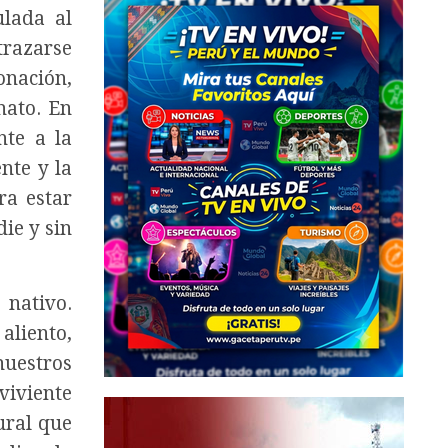
ulada al
trazarse
onación,
nato. En
nte a la
nte y la
ra estar
ie y sin
 nativo.
aliento,
nuestros
viviente
ural que