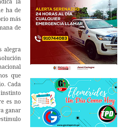
dica la
ue ha de
brío más
umana de
s alegra
solución
nacional
emos que
io. Cada
instinto
re es no
ra ganar
estímulo