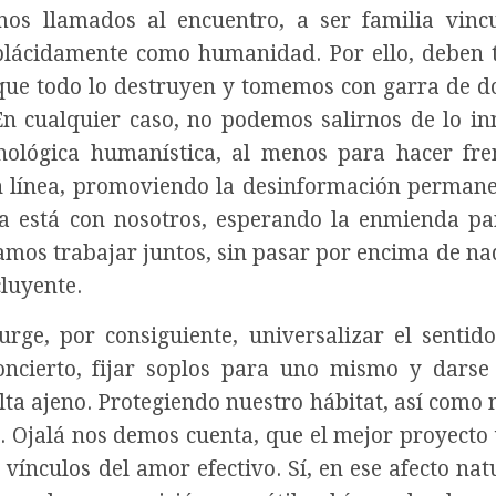
mos llamados al encuentro, a ser familia vinc
er plácidamente como humanidad. Por ello, deben 
que todo lo destruyen y tomemos con garra de d
n cualquier caso, no podemos salirnos de lo in
cnológica humanística, al menos para hacer fre
n línea, promoviendo la desinformación permane
a está con nosotros, esperando la enmienda pa
mos trabajar juntos, sin pasar por encima de nad
cluyente.
ge, por consiguiente, universalizar el sentido
cierto, fijar soplos para uno mismo y darse 
ta ajeno. Protegiendo nuestro hábitat, así como 
s. Ojalá nos demos cuenta, que el mejor proyecto 
 vínculos del amor efectivo. Sí, en ese afecto nat