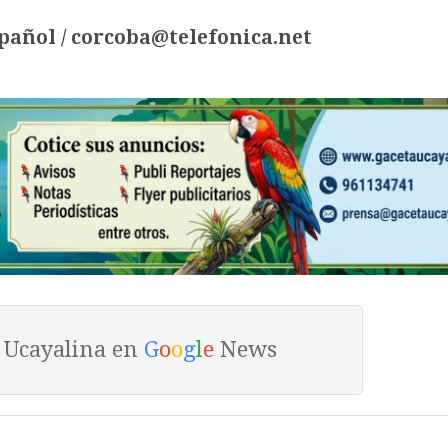
pañol /
corcoba@telefonica.net
a Ucayalina en
G
o
o
g
l
e
News