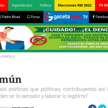
dia
Espectáculos
Politica
Elecciones RM 2022
TV E
Padre Abad
Purus
Facebo
L PORTILLO
común
s poéticas que políticas, contribuyendo así 
n oír lo sensato y laborar lo legítimo”.