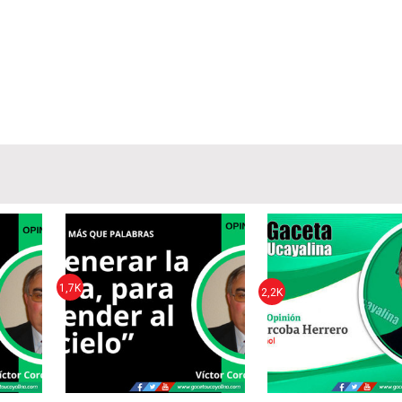
1,7K
2,2K