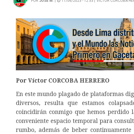
POR
JOSÉ M.
|
11/06/2023 - 12:53 |
VÍCTOR CORCOBA H
Por
Víctor CORCOBA HERRERO
En este mundo plagado de plataformas digi
diversos, resulta que estamos colaps
coincidirán conmigo que hemos perdido la
conveniente espacio temporal para consul
rumbo, además de beber continuamente 