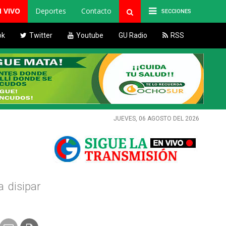
N VIVO
Deportes
Contacto
SECCIONES
ok
Twitter
Youtube
GU Radio
RSS
JUEVES, 06 AGOSTO DEL 2026
a disipar