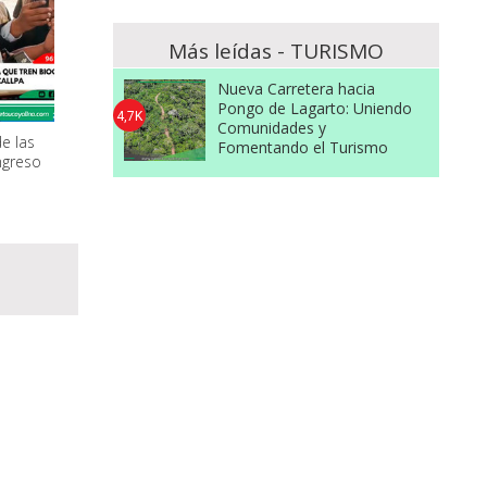
Más leídas - TURISMO
Nueva Carretera hacia
Pongo de Lagarto: Uniendo
4,7K
Comunidades y
e las
Fomentando el Turismo
ngreso