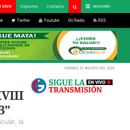
N VIVO
Deportes
Contacto
SECCIONES
ok
Twitter
Youtube
GU Radio
RSS
VIERNES, 07 AGOSTO DEL 2026
VIII
3”
cular, la