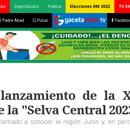
dia
Espectáculos
Politica
Elecciones RM 2022
TV E
Padre Abad
Purus
Facebo
lanzamiento de la X
 la "Selva Central 202
llamado a conocer la región Junín y, en parti