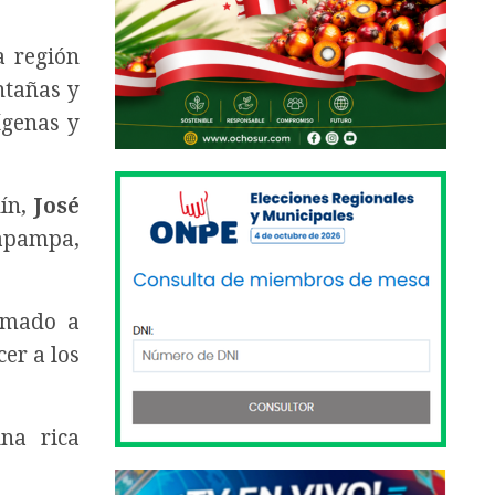
a región
ntañas y
ígenas y
nín,
José
xapampa,
amado a
cer a los
na rica