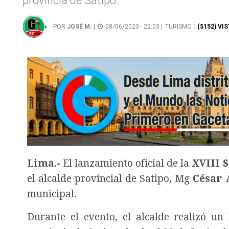
provincia de Satipo.
POR
JOSÉ M.
|
08/06/2023 - 22:03 |
TURISMO
| (5152) VI
Lima.-
El lanzamiento oficial de la
XVIII 
el alcalde provincial de Satipo, Mg
César 
municipal.
Durante el evento, el alcalde realizó un 