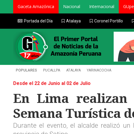
Gaceta Amazónica
Nacional
Internacional
GUpe
Portada del Día
Atalaya
Coronel Portillo
POPULARES
PUCALLPA
ATALAYA
YARINACOCHA
Desde el 22 de Junio al 02 de Julio
En Lima realizan 
Semana Turística de
Durante el evento, el alcalde realizó un 