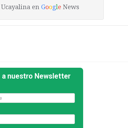
a Ucayalina en
G
o
o
g
l
e
News
 a nuestro Newsletter