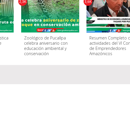
2,3K
3,6K
stica
Zoológico de Pucallpa
Resumen Completo d
e
celebra aniversario con
actividades del VI Co
educación ambiental y
de Emprendedores
conservación
Amazónicos