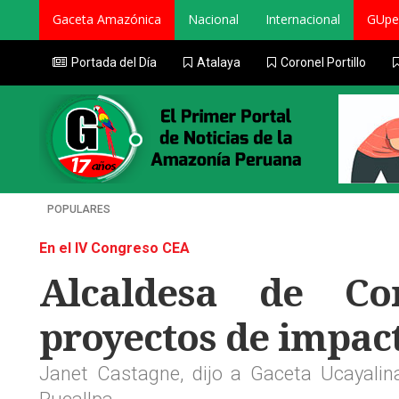
Gaceta Amazónica
Nacional
Internacional
GUpe
Portada del Día
Atalaya
Coronel Portillo
POPULARES
En el IV Congreso CEA
Alcaldesa de Cor
proyectos de impact
Janet Castagne, dijo a Gaceta Ucayalin