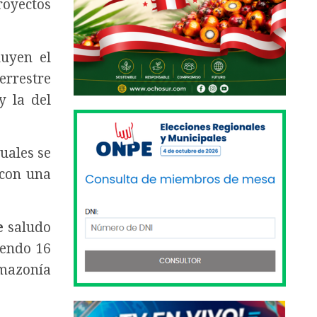
royectos
luyen el
errestre
y la del
cuales se
 con una
e
saludo
iendo 16
Amazonía