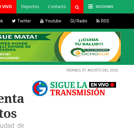
N VIVO
Deportes
Contacto
SECCIONES
ok
Twitter
Youtube
GU Radio
RSS
VIERNES, 07 AGOSTO DEL 2026
enta
tos
iudad de