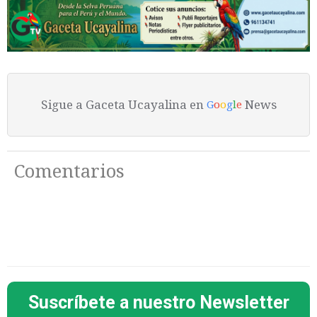
Sigue a Gaceta Ucayalina en
News
G
o
o
g
l
e
Comentarios
Suscríbete a nuestro Newsletter