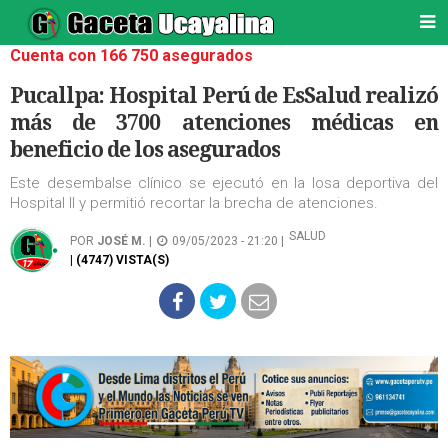
Cuenta con 166 750 asegurados
Pucallpa: Hospital Perú de EsSalud realizó
más de 3700 atenciones médicas en
beneficio de los asegurados
Este desembalse clínico se ejecutó en la losa deportiva del
Hospital II y permitió recortar la brecha de atenciones.
SALUD
POR
JOSÉ M.
|
09/05/2023 - 21:20 |
| (4747) VISTA(S)