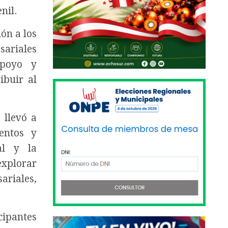
nil.
ión a los
sariales
apoyo y
ibuir al
e llevó a
entos y
al y la
explorar
ariales,
cipantes