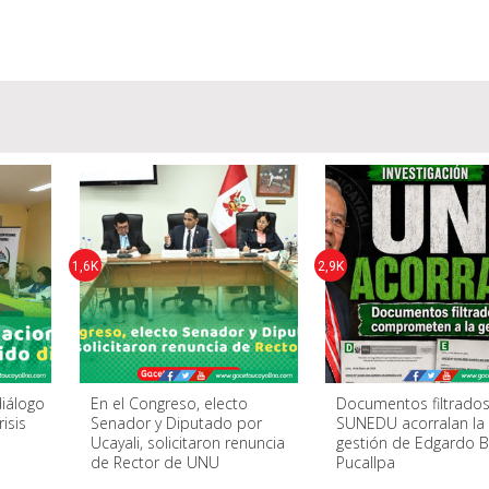
1,6K
2,9K
iálogo
En el Congreso, electo
Documentos filtrado
isis
Senador y Diputado por
SUNEDU acorralan la
Ucayali, solicitaron renuncia
gestión de Edgardo B
de Rector de UNU
Pucallpa