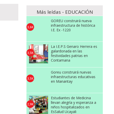
Más leídas - EDUCACIÓN
GOREU construirá nueva
infraestructura de histórica
3,6K
I.E. Ex -1220
La I.E.P.S Genaro Herrera es
galardonada en las
3,5K
festividades patrias en
Contamana
Goreu construirá nuevas
infraestructuras educativas
3,5K
en Manantay
Estudiantes de Medicina
llevan alegría y esperanza a
2,9K
niños hospitalizados en
EsSalud Ucayali