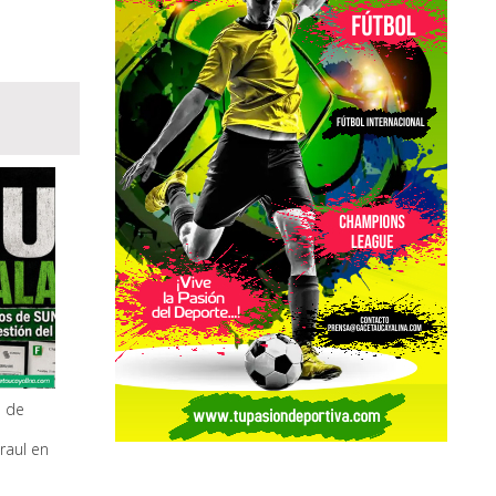
s de
raul en