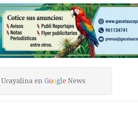
a Ucayalina en
G
o
o
g
l
e
News