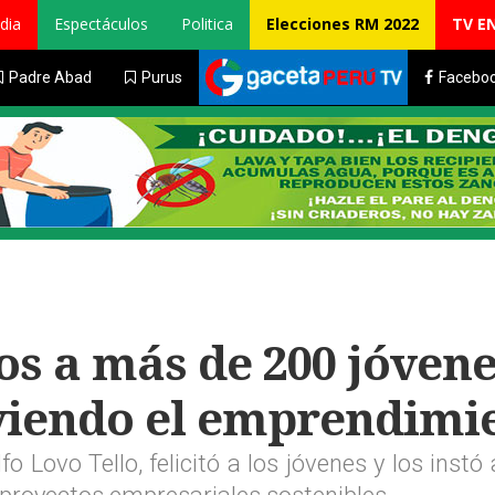
dia
Espectáculos
Politica
Elecciones RM 2022
TV E
Padre Abad
Purus
Facebo
os a más de 200 jóvene
iendo el emprendimi
fo Lovo Tello, felicitó a los jóvenes y los instó