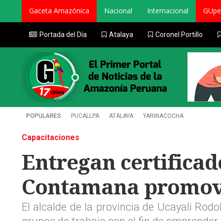
Gaceta Amazónica
Nacional
Internacional
GUpe
Portada del Día
Atalaya
Coronel Portillo
POPULARES
PUCALLPA
ATALAYA
YARINACOCHA
Capacitaciones
Entregan certificad
Contamana promov
El alcalde de la provincia de Ucayali Rodol