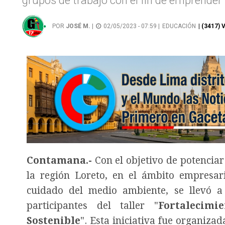
grupos de trabajo con el fin de emprender
POR
JOSÉ M.
|
02/05/2023 - 07:59 |
EDUCACIÓN
| (3417) 
Contamana.-
Con el objetivo de potenciar
la región Loreto, en el ámbito empresar
cuidado del medio ambiente, se llevó a
participantes del taller "
Fortalecim
Sostenible
". Esta iniciativa fue organiza