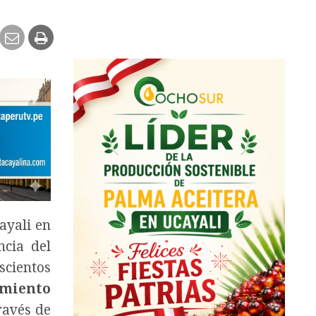
ayali en
ncia del
scientos
miento
ravés de