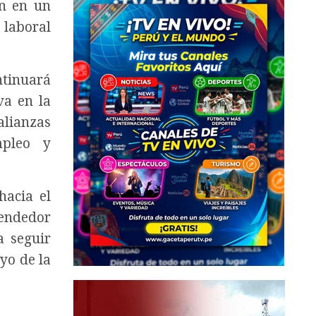
en en un
 laboral
ntinuará
va en la
alianzas
mpleo y
hacia el
rendedor
a seguir
yo de la