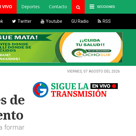
N VIVO
Deportes
Contacto
SECCIONES
ok
Twitter
Youtube
GU Radio
RSS
VIERNES, 07 AGOSTO DEL 2026
s de
ento
 a formar