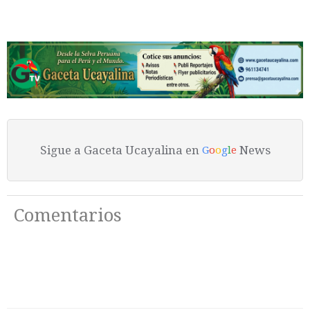
Sigue a Gaceta Ucayalina en
News
G
o
o
g
l
e
Comentarios