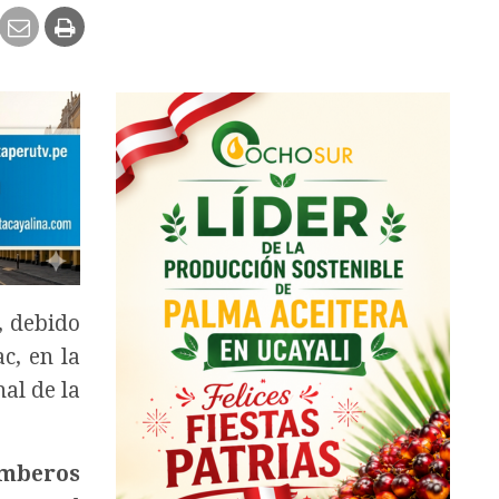
, debido
c, en la
al de la
mberos