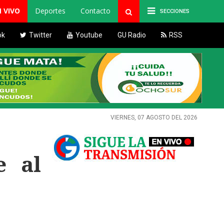
N VIVO
Deportes
Contacto
SECCIONES
ok
Twitter
Youtube
GU Radio
RSS
VIERNES, 07 AGOSTO DEL 2026
e al