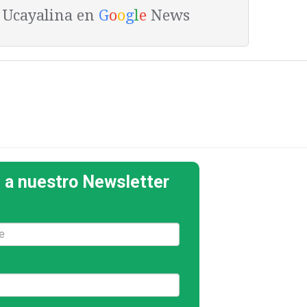
a Ucayalina en
G
o
o
g
l
e
News
 a nuestro Newsletter