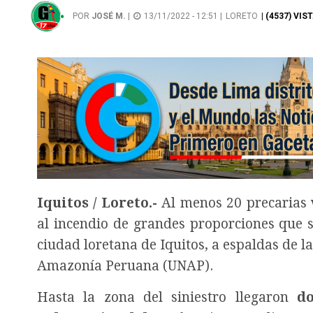
POR
JOSÉ M.
|
13/11/2022 - 12:51 |
LORETO
| (4537) VIS
Iquitos / Loreto.-
Al menos 20 precarias 
al incendio de grandes proporciones que se
ciudad loretana de Iquitos, a espaldas de l
Amazonía Peruana (UNAP).
Hasta la zona del siniestro llegaron
do