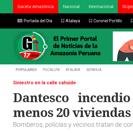
Gaceta Amazónica
Nacional
Internacional
GUpe
Portada del Día
Atalaya
Coronel Portillo
POPULARES
PUCALLPA
ATALAYA
SEPAHUA
Siniestro en la calle cahuide
Dantesco incendi
menos 20 viviendas
Bomberos, policías y vecinos tratan de con