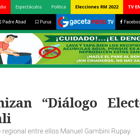
dia
Espectáculos
Politica
Elecciones RM 2022
TV E
Padre Abad
Purus
Facebo
izan “Diálogo Elect
li
o regional entre ellos Manuel Gambini Rupay.