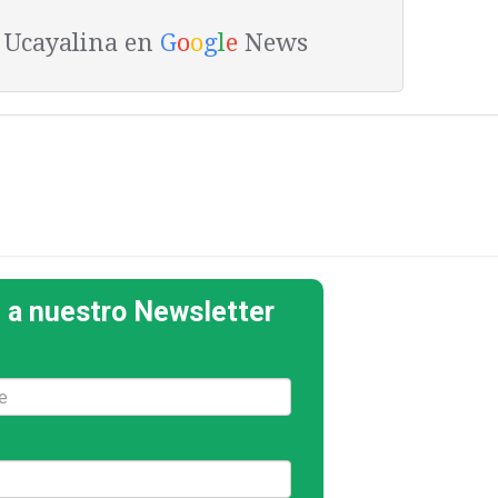
a Ucayalina en
G
o
o
g
l
e
News
 a nuestro Newsletter