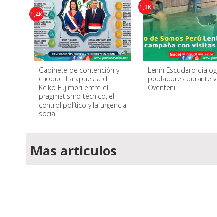
1,3K
1,4K
Gabinete de contención y
Lenín Escudero dialo
choque: La apuesta de
pobladores durante vi
Keiko Fujimori entre el
Oventeni
pragmatismo técnico, el
control político y la urgencia
social ​
Mas articulos