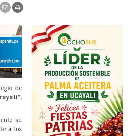
legio de
cayali
",
.
mente su
te a los