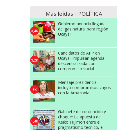
Más leídas - POLÍTICA
Gobierno anuncia llegada
del gas natural para región
3,4K
Ucayali
Candidatos de APP en
Ucayali impulsan agenda
3,2K
descentralizada con
compromiso social
Mensaje presidencial
incluyó compromisos vagos
3K
con la Amazonía
Gabinete de contención y
choque: La apuesta de
1,4K
Keiko Fujimori entre el
pragmatismo técnico, el