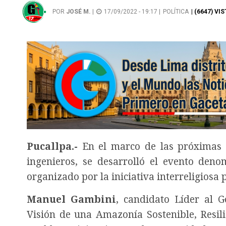
POR
JOSÉ M.
|
17/09/2022 - 19:17 |
POLÍTICA
| (6647) VI
Pucallpa.-
En el marco de las próximas c
ingenieros, se desarrolló el evento deno
organizado por la iniciativa interreligiosa 
Manuel Gambini
, candidato Líder al 
Visión de una Amazonía Sostenible, Resili