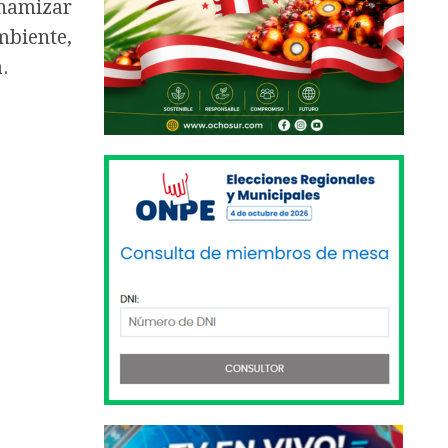
inamizar
mbiente,
.