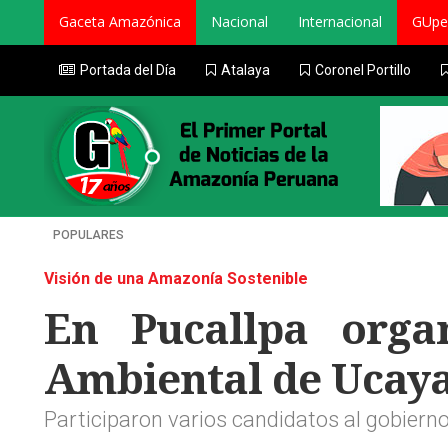
Gaceta Amazónica
Nacional
Internacional
GUpe
Portada del Día
Atalaya
Coronel Portillo
POPULARES
Visión de una Amazonía Sostenible
En Pucallpa organ
Ambiental de Ucaya
Participaron varios candidatos al gobiern