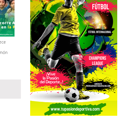
ece
amón