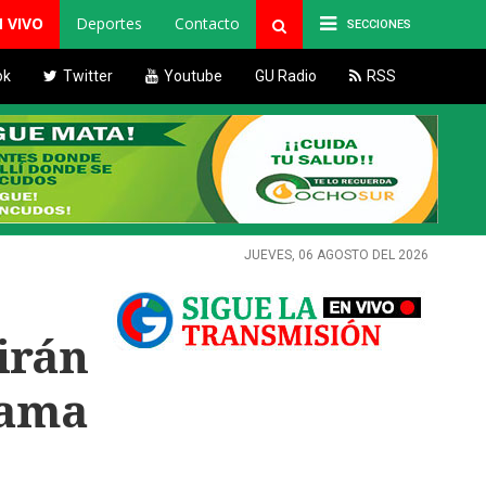
N VIVO
Deportes
Contacto
SECCIONES
ok
Twitter
Youtube
GU Radio
RSS
JUEVES, 06 AGOSTO DEL 2026
irán
rama