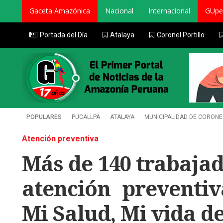
Gaceta Amazónica
Nacional
Internacional
GUpe
Portada del Día
Atalaya
Coronel Portillo
POPULARES
PUCALLPA
ATALAYA
MUNICIPALIDAD DE CORONE
Atención preventiva
Más de 140 trabajad
atención preventi
Mi Salud, Mi vida d