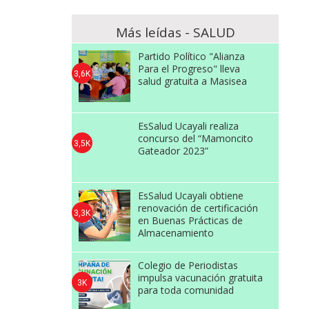
Más leídas - SALUD
Partido Político "Alianza
Para el Progreso" lleva
3,6K
salud gratuita a Masisea
EsSalud Ucayali realiza
concurso del “Mamoncito
3,5K
Gateador 2023”
EsSalud Ucayali obtiene
renovación de certificación
3,3K
en Buenas Prácticas de
Almacenamiento
Colegio de Periodistas
impulsa vacunación gratuita
3K
para toda comunidad