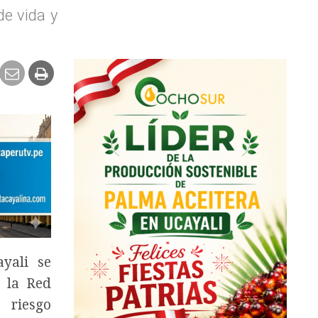
de vida y
yali se
e la Red
 riesgo