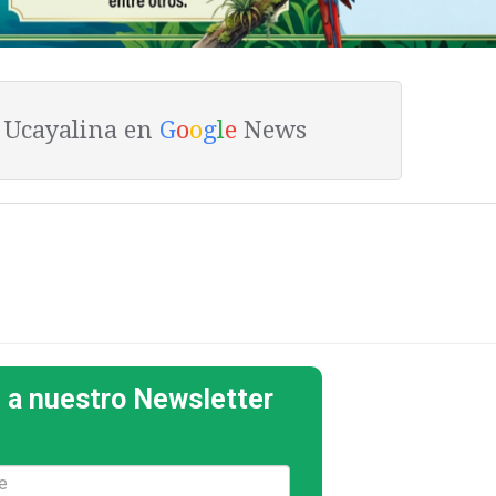
a Ucayalina en
G
o
o
g
l
e
News
 a nuestro Newsletter