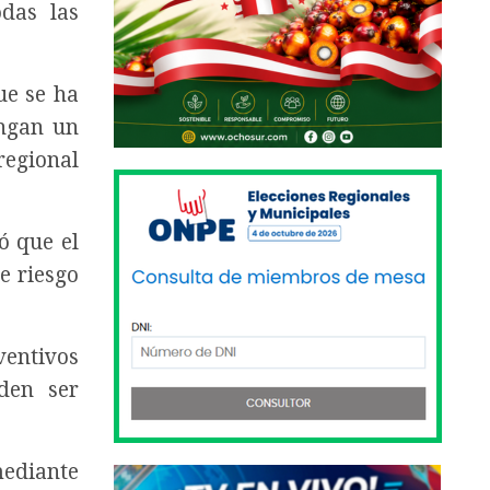
odas las
ue se ha
engan un
regional
ó que el
e riesgo
entivos
den ser
mediante