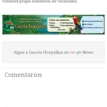
voluntad propia solicitaron ser vacunados.
Sigue a Gaceta Ucayalina en
News
G
o
o
g
l
e
Comentarios