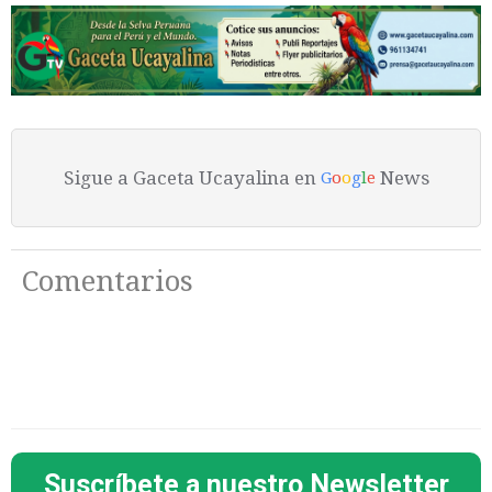
Sigue a Gaceta Ucayalina en
News
G
o
o
g
l
e
Comentarios
Suscríbete a nuestro Newsletter