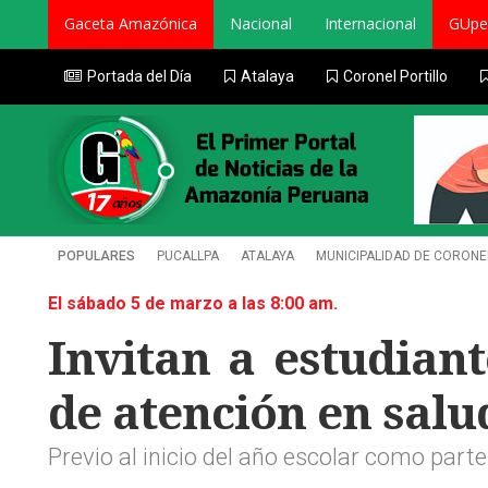
Gaceta Amazónica
Nacional
Internacional
GUpe
Portada del Día
Atalaya
Coronel Portillo
POPULARES
PUCALLPA
ATALAYA
MUNICIPALIDAD DE CORONE
El sábado 5 de marzo a las 8:00 am.
Invitan a estudian
de atención en salu
Previo al inicio del año escolar como pa