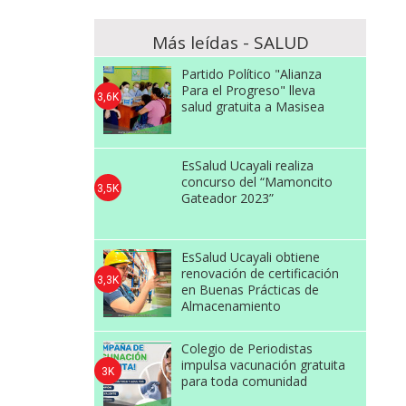
Más leídas - SALUD
Partido Político "Alianza
Para el Progreso" lleva
3,6K
salud gratuita a Masisea
EsSalud Ucayali realiza
concurso del “Mamoncito
3,5K
Gateador 2023”
EsSalud Ucayali obtiene
renovación de certificación
3,3K
en Buenas Prácticas de
Almacenamiento
Colegio de Periodistas
impulsa vacunación gratuita
3K
para toda comunidad