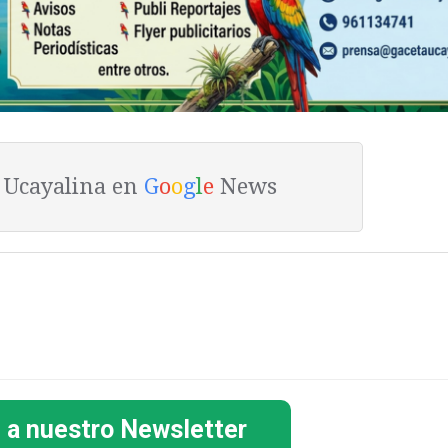
a Ucayalina en
G
o
o
g
l
e
News
 a nuestro Newsletter