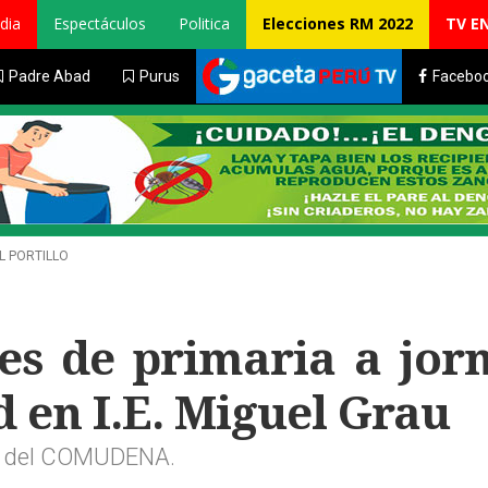
dia
Espectáculos
Politica
Elecciones RM 2022
TV E
Padre Abad
Purus
Facebo
L PORTILLO
tes de primaria a jor
d en I.E. Miguel Grau
rte del COMUDENA.