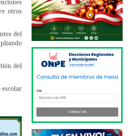
enciones
re otros
antes del
mpliando
tión del
 escolar