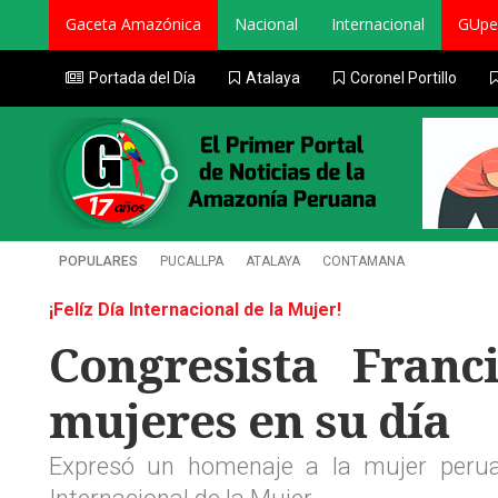
Gaceta Amazónica
Nacional
Internacional
GUpe
Portada del Día
Atalaya
Coronel Portillo
POPULARES
PUCALLPA
ATALAYA
CONTAMANA
¡Felíz Día Internacional de la Mujer!
Congresista Franc
mujeres en su día
Expresó un homenaje a la mujer peru