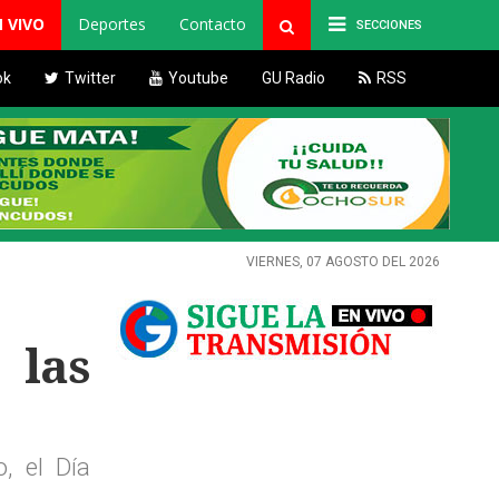
N VIVO
Deportes
Contacto
SECCIONES
ok
Twitter
Youtube
GU Radio
RSS
VIERNES, 07 AGOSTO DEL 2026
 las
, el Día