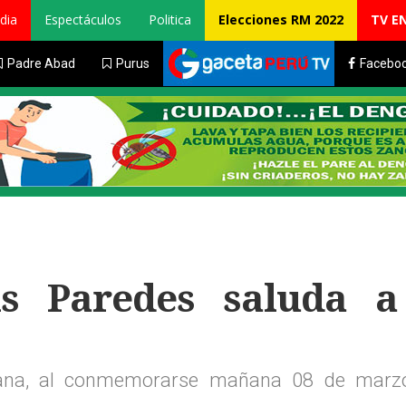
dia
Espectáculos
Politica
Elecciones RM 2022
TV E
Padre Abad
Purus
Facebo
is Paredes saluda a
ana, al conmemorarse mañana 08 de marzo