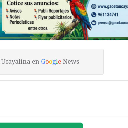
a Ucayalina en
G
o
o
g
l
e
News