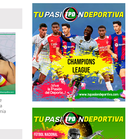
e
sa
nía