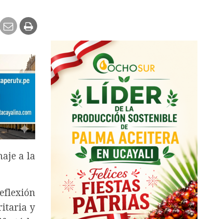
aje a la
eflexión
itaria y