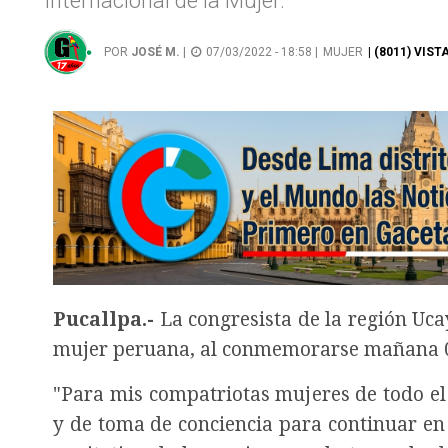
Internacional de la Mujer.
POR
JOSÉ M.
|
07/03/2022 - 18:58 |
MUJER
| (8011) VIST
Pucallpa.-
La congresista de la región Uca
mujer peruana, al conmemorarse mañana 08 
"Para mis compatriotas mujeres de todo el 
y de toma de conciencia para continuar en l