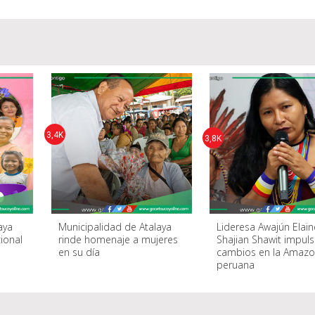
3,4K
3,8K
aya
Municipalidad de Atalaya
Lideresa Awajún Elain
cional
rinde homenaje a mujeres
Shajian Shawit impul
en su día
cambios en la Amazo
peruana