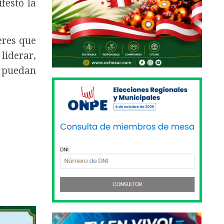
festó la
eres que
liderar,
s puedan