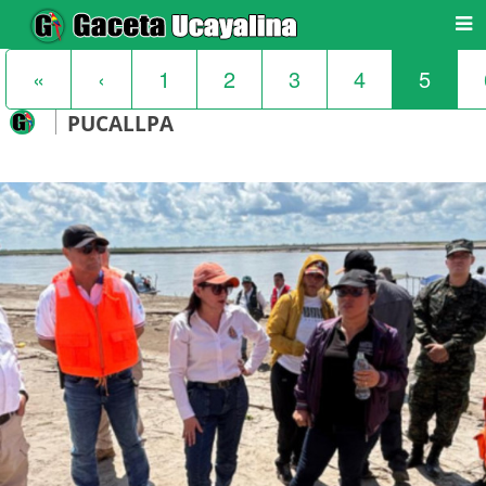
«
‹
1
2
3
4
5
PUCALLPA