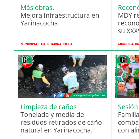
Más obras.
Recon
Mejora Infraestructura en
MDY re
Yarinacocha.
recono
su XXX
MUNICIPALIDAD DE YARINACOCHA
MUNICIPALID
Limpieza de caños
Sesión
naturales.
Tonelada y media de
anemi
Famili
residuos retirados de caño
combati
natural en Yarinacocha.
con al