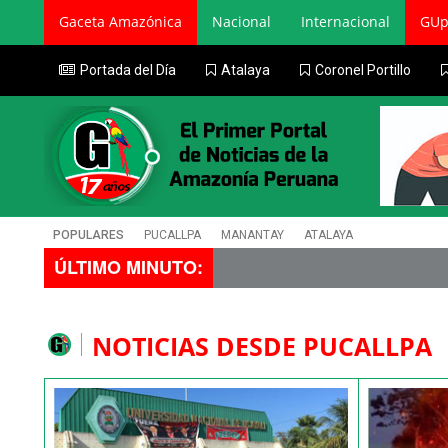
Gaceta Amazónica
Nacional
Internacional
GUp
Portada del Día
Atalaya
Coronel Portillo
POPULARES
PUCALLPA
MANANTAY
ATALAYA
ÚLTIMO MINUTO:
NOTICIAS DESDE PUCALLPA