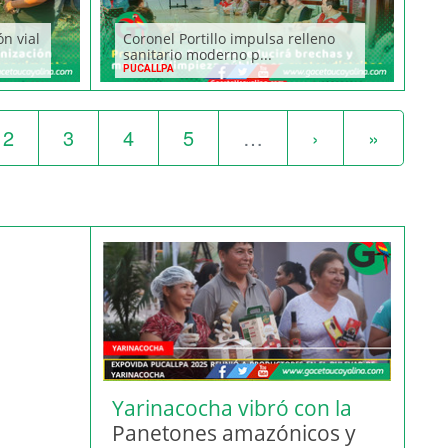
ón vial
Coronel Portillo impulsa relleno
sanitario moderno p...
PUCALLPA
2
3
4
5
…
›
»
Yarinacocha vibró con la
Feria
Panetones amazónicos y