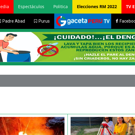
edia
Espectáculos
Politica
Elecciones RM 2022
TV 
Padre Abad
Purus
Facebo
Estudiantes 