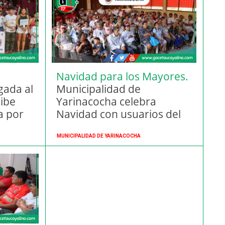
n
Navidad para los Mayores.
gada al
Municipalidad de
cibe
Yarinacocha celebra
a por
Navidad con usuarios del
Programa Pensión 65.
MUNICIPALIDAD DE YARINACOCHA