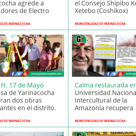
cocha agrede a
el Consejo Shipibo 
adores de Electro
Xetebo (Coshikox)
 para evitar corte de
su vivienda
AD DE YARINACOCHA
MUNICIPALIDAD DE YARINACOCHA
A.H. 17 de Mayo
Calma restaurada en
esa de Yarinacocha
UNIA.
Universidad Naciona
ran dos obras
Intercultural de la
ntes en el distrito.
Amazonía recupera
institucionalidad.
AD DE YARINACOCHA
MUNICIPALIDAD DE YARINACOCHA