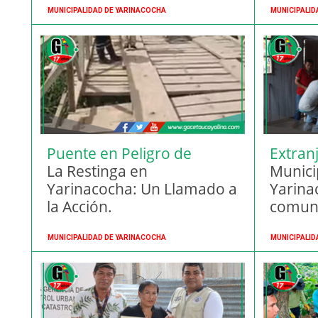
MUNICIPALIDAD DE YARINACOCHA
MUNICIPALID
Puente en Peligro de
Extranj
Colapso.
La Restinga en
como v
Munici
Yarinacocha: Un Llamado a
Yarina
la Acción.
comuna
Reáteg
MUNICIPALIDAD DE YARINACOCHA
MUNICIPALID