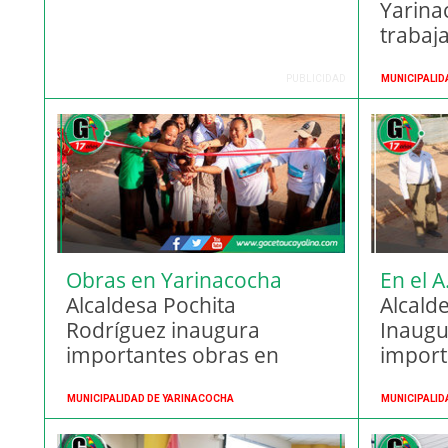
Yarina
trabaj
Ucayali
luz en 
PUBLICIDAD
MUNICIPALID
Obras en Yarinacocha
En el 
Alcaldesa Pochita
Alcald
Rodríguez inaugura
Inaugu
importantes obras en
importa
Yarinacocha
MUNICIPALIDAD DE YARINACOCHA
MUNICIPALID