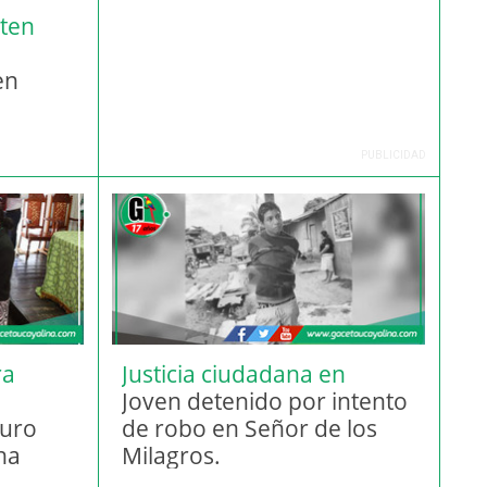
ten
a
en
PUBLICIDAD
ra
Justicia ciudadana en
Acción.
Joven detenido por intento
duro
de robo en Señor de los
ha
Milagros.