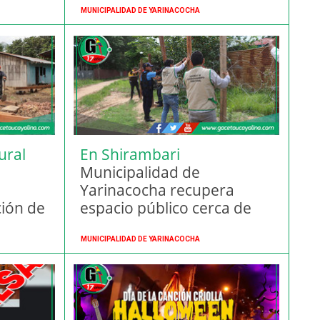
MUNICIPALIDAD DE YARINACOCHA
ural
En Shirambari
Municipalidad de
Yarinacocha recupera
ción de
espacio público cerca de
agua
Laguna Barboncocha
MUNICIPALIDAD DE YARINACOCHA