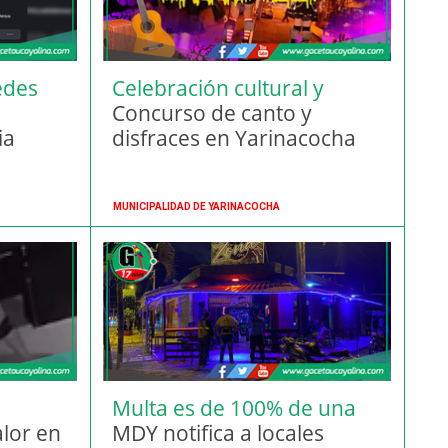
edes
Celebración cultural y
festiva
Concurso de canto y
ia
disfraces en Yarinacocha
MUNICIPALIDAD DE YARINACOCHA
Multa es de 100% de una
lor en
UIT
MDY notifica a locales