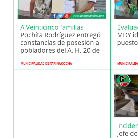
A Veinticinco familias
Evalua
Pochita Rodríguez entregó
labora
MDY id
constancias de posesión a
puesto
pobladores del A. H. 20 de
Abril
MUNICIPALIDAD DE YARINACOCHA
MUNICIPALID
Incide
Yarina
Jefe d