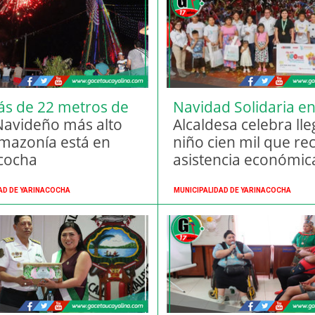
s de 22 metros de
Navidad Solidaria e
Navideño más alto
Yarinacocha.
Alcaldesa celebra lle
amazonía está en
niño cien mil que re
cocha
asistencia económic
orfandad.
AD DE YARINACOCHA
MUNICIPALIDAD DE YARINACOCHA