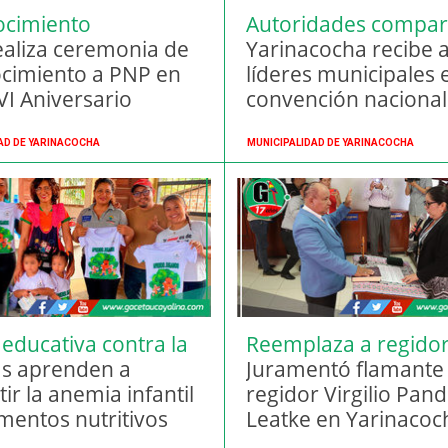
ocimiento
Autoridades compar
aliza ceremonia de
experiencias
Yarinacocha recibe 
cimiento a PNP en
líderes municipales 
VI Aniversario
convención nacional
AD DE YARINACOCHA
MUNICIPALIDAD DE YARINACOCHA
 educativa contra la
Reemplaza a regido
a
as aprenden a
vacada
Juramentó flamante
r la anemia infantil
regidor Virgilio Pan
imentos nutritivos
Leatke en Yarinacoc