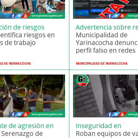
ción de riesgos
Advertencia sobre r
les
entifica riesgos en
falsas
Municipalidad de
s de trabajo
Yarinacocha denunc
perfil falso en redes
sociales
AD DE YARINACOCHA
MUNICIPALIDAD DE YARINACOCHA
nte de agresión en
Inseguridad en
cocha
e Serenazgo de
Yarinacocha
Roban equipos de va