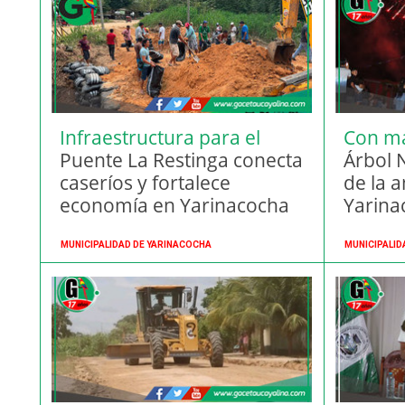
Infraestructura para el
Con má
desarrollo
Puente La Restinga conecta
altura
Árbol 
caseríos y fortalece
de la 
economía en Yarinacocha
Yarina
MUNICIPALIDAD DE YARINACOCHA
MUNICIPALID