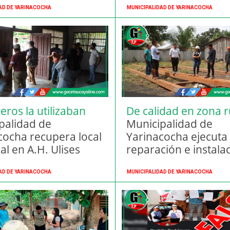
AD DE YARINACOCHA
MUNICIPALIDAD DE YARINACOCHA
eros la utilizaban
De calidad en zona r
ivienda
palidad de
Municipalidad de
cocha recupera local
Yarinacocha ejecuta
l en A.H. Ulises
reparación e instala
ui
nueve sistemas de 
AD DE YARINACOCHA
MUNICIPALIDAD DE YARINACOCHA