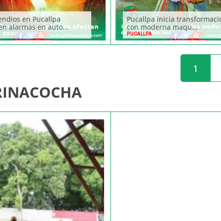
endios en Pucallpa
Pucallpa inicia transformaci
n alarmas en auto...
con moderna maqu...
PUCALLPA
1
RINACOCHA