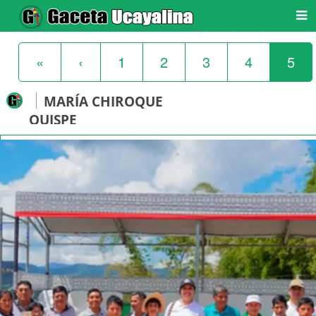
«
‹
1
2
3
4
5
MARÍA CHIROQUE
QUISPE