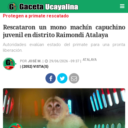
Protegen a primate rescatado
Rescataron un mono machín capuchino
juvenil en distrito Raimondi Atalaya
Autoridades evalúan estado del primate para una pronta
liberación.
ATALAYA
POR
JOSÉ M.
|
29/06/2026 - 09:37 |
| (2052) VISTA(S)