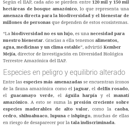
Según el IIAP, cada año se pierden entre
120 mil y 150 mil
hectáreas de bosque amazónico
, lo que representa una
amenaza directa para la biodiversidad y el bienestar de
millones de personas
que dependen de estos ecosistemas.
“La
biodiversidad no es un lujo
, es una
necesidad para
nuestro bienestar
. Gracias a ella tenemos
alimentos,
agua, medicinas y un clima estable
”, advirtió
Kember
Mejía
, director de Investigación en Diversidad Biológica
Terrestre Amazónica del IIAP.
Especies en peligro y equilibrio alterado
Entre las
especies más amenazadas
se encuentran íconos
de la fauna amazónica como el
jaguar
, el
delfín rosado
,
el
guacamayo verde
, el
águila harpía
y el
manatí
amazónico
. A esto se suma la
presión creciente sobre
especies maderables de alto valor
, como la
caoba
,
cedro
,
shihuahuaco
,
lupuna
e
ishpingo
, muchas de ellas
en riesgo de desaparecer por la
tala indiscriminada
.