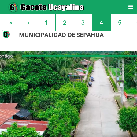
«
‹
1
2
3
4
5
MUNICIPALIDAD DE SEPAHUA