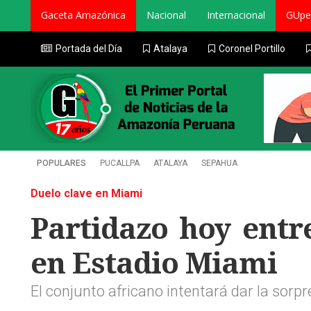
Gaceta Amazónica
Nacional
Internacional
GUpe
Portada del Día
Atalaya
Coronel Portillo
POPULARES
PUCALLPA
ATALAYA
SEPAHUA
Duelo clave en Miami
Partidazo hoy entr
en Estadio Miami
El conjunto africano intentará dar la sorpr