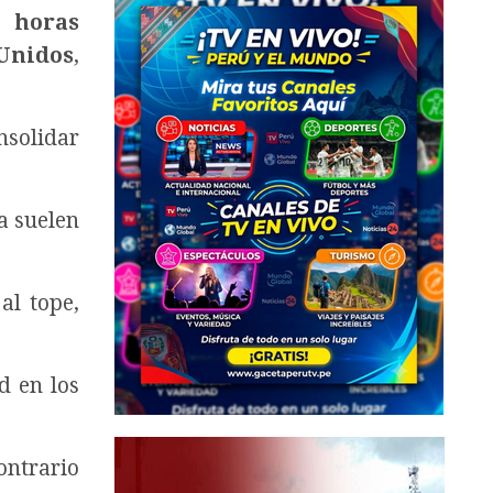
0 horas
Unidos
,
onsolidar
a suelen
al tope,
d en los
ontrario