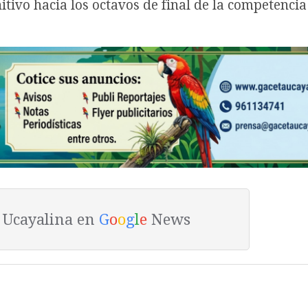
itivo hacia los octavos de final de la competencia
a Ucayalina en
G
o
o
g
l
e
News