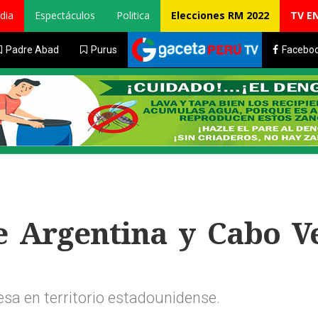
dia
Espectáculos
Politica
Elecciones RM 2022
TV E
Padre Abad
Purus
Facebo
e Argentina y Cabo V
esa en territorio estadounidense.