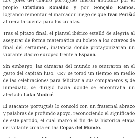
Los goles del cuadro portugués fueron anotados por el
propio
Cristiano Ronaldo
y por
Gonçalo Ramos
,
logrando remontar el marcador luego de que
Ivan Perišić
abriera la cuenta para los croatas.
Tras el pitazo final, el plantel ibérico estalló de alegría al
asegurar de forma matemática su boleto a los octavos de
final del certamen, instancia donde protagonizarán un
vibrante clásico europeo frente a
España
.
Sin embargo, las cámaras del mundo se centraron en el
gesto del capitán luso. 'CR7' se tomó un tiempo en medio
de las celebraciones para felicitar a sus compañeros y, de
inmediato, se dirigió hacia donde se encontraba un
afectado
Luka Modrić
.
El atacante portugués lo consoló con un fraternal abrazo
y palabras de profundo apoyo, reconociendo el significado
de este partido, el cual marcó el fin de la histórica etapa
del volante croata en las
Copas del Mundo
.