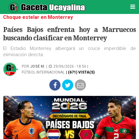
Choque estelar en Monterrey
Países Bajos enfrenta hoy a Marruecos
buscando clasificar en Monterrey
El Estadio Monterrey albergará un cruce imperdible de
eliminación directa.
POR
JOSÉ M.
|
29/06/2026 - 18:56 |
FÚTBOL INTERNACIONAL
| (671) VISTA(S)