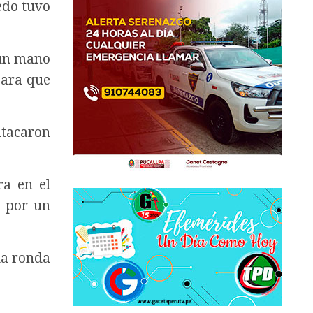
edo tuvo
 un mano
para que
acaron
a en el
o por un
la ronda