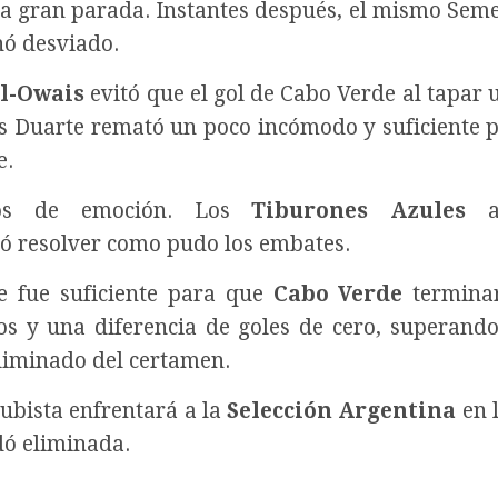
 gran parada. Instantes después, el mismo Sem
hó desviado.
l-Owais
evitó que el gol de Cabo Verde al tapar
os Duarte remató un poco incómodo y suficiente 
e.
enos de emoción. Los
Tiburones Azules
at
ró resolver como pudo los embates.
te fue suficiente para que
Cabo Verde
terminar
s y una diferencia de goles de cero, superand
eliminado del certamen.
Bubista enfrentará a la
Selección Argentina
en 
dó eliminada.