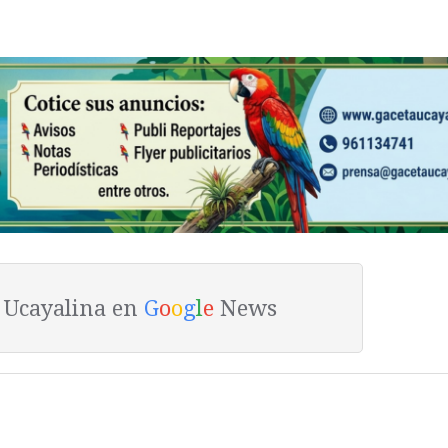
a Ucayalina en
G
o
o
g
l
e
News