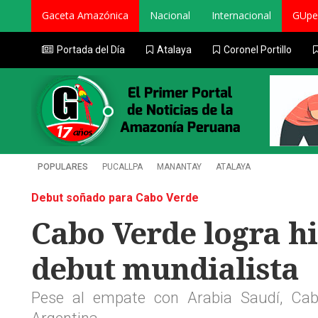
Gaceta Amazónica
Nacional
Internacional
GUpe
Portada del Día
Atalaya
Coronel Portillo
POPULARES
PUCALLPA
MANANTAY
ATALAYA
Debut soñado para Cabo Verde
Cabo Verde logra hi
debut mundialista
Pese al empate con Arabia Saudí, Cabo