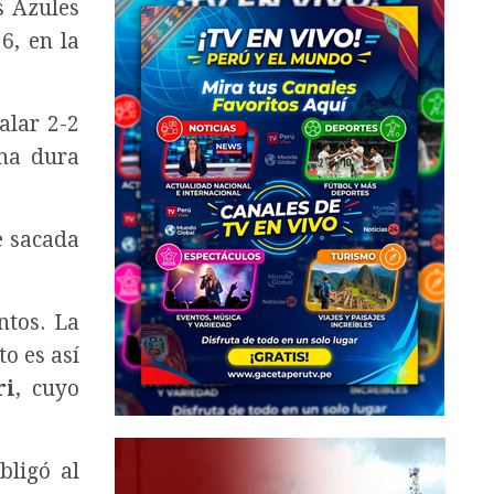
s Azules
6, en la
alar 2-2
una dura
e sacada
ntos. La
to es así
ri
, cuyo
ligó al