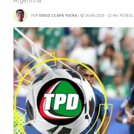
Argentina.
POR
DIEGO CCAPA YUCRA
|
26/06/2026 - 22:44 |
FÚTBOL