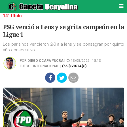
14° título
PSG venció a Lens y se grita campeón en la
Ligue 1
Los parisinos vencieron 2-0 a a lens y se consagran por quinto
año consecutivo.
POR
DIEGO CCAPA YUCRA
|
13/05/2026 - 18:13 |
FÚTBOL INTERNACIONAL
| (550) VISTA(S)