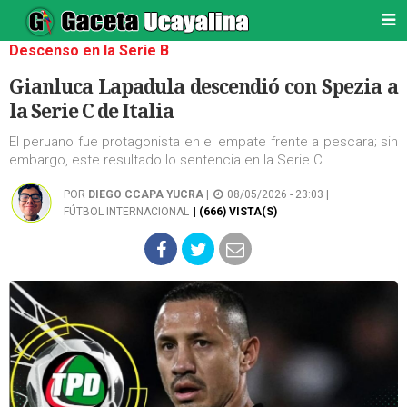
Descenso en la Serie B
Gianluca Lapadula descendió con Spezia a
la Serie C de Italia
El peruano fue protagonista en el empate frente a pescara; sin
embargo, este resultado lo sentencia en la Serie C.
POR
DIEGO CCAPA YUCRA
|
08/05/2026 - 23:03 |
FÚTBOL INTERNACIONAL
| (666) VISTA(S)