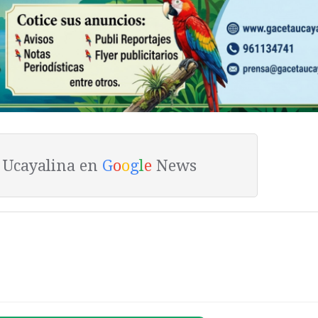
a Ucayalina en
G
o
o
g
l
e
News