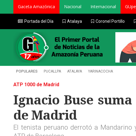
Gaceta Amazónica
Nacional
Internacional
GUpe
Portada del Día
Atalaya
Coronel Portillo
POPULARES
PUCALLPA
ATALAYA
YARINACOCHA
ATP 1000 de Madrid
Ignacio Buse suma 
de Madrid
El tenista peruano derrotó a Mandarino 