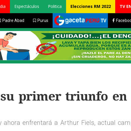
dia
Espectáculos
Politica
Elecciones RM 2022
TV E
Padre Abad
Purus
Facebo
su primer triunfo en
y ahora enfrentará a Arthur Fiels, actual cam