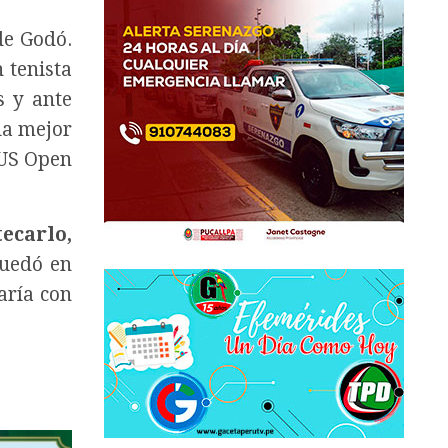
de Godó.
 tenista
s y ante
 la mejor
 US Open
ecarlo,
quedó en
aría con