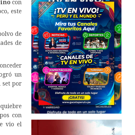
ino
con
co, este
polvo de
dades de
conceder
ogró un
 set por
 quiebre
mpos con
e vio el