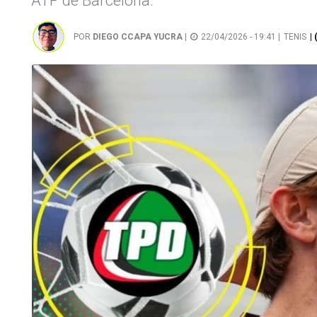
ATP de Barcelona.
POR
DIEGO CCAPA YUCRA
|
22/04/2026 - 19:41 |
TENIS
|