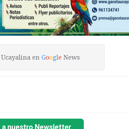
a Ucayalina en
G
o
o
g
l
e
News
 a nuestro Newsletter