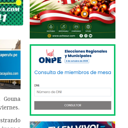
l Gouna
viernes.
mostrando