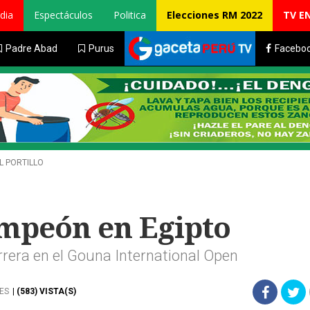
dia
Espectáculos
Politica
Elecciones RM 2022
TV E
Padre Abad
Purus
Facebo
L PORTILLO
ampeón en Egipto
rrera en el Gouna International Open
ES
| (583) VISTA(S)