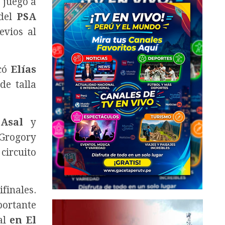
 juego a
 del
PSA
evios al
acó
Elías
de talla
Asal
y
 Grogory
circuito
inales.
portante
nal
en El