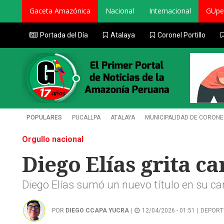
Gaceta Amazónica
Nacional
Internacional
GUpe
Portada del Día
Atalaya
Coronel Portillo
POPULARES
PUCALLPA
ATALAYA
MUNICIPALIDAD DE CORONE
Orgullo nacional
Diego Elías grita c
Diego Elías sumó un nuevo título en su ca
POR
DIEGO CCAPA YUCRA
|
12/04/2026 - 01:51 |
DEPORT