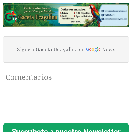
Sigue a Gaceta Ucayalina en
News
G
o
o
g
l
e
Comentarios
Suscríbete a nuestro Newsletter