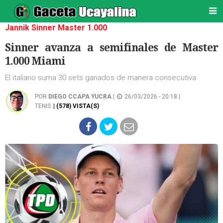
Jannik Sinner Master 1.000
Sinner avanza a semifinales de Master
1.000 Miami
El italiano suma 30 sets ganados de manera consecutiva
POR
DIEGO CCAPA YUCRA
|
26/03/2026 - 20:18 |
TENIS
| (578) VISTA(S)