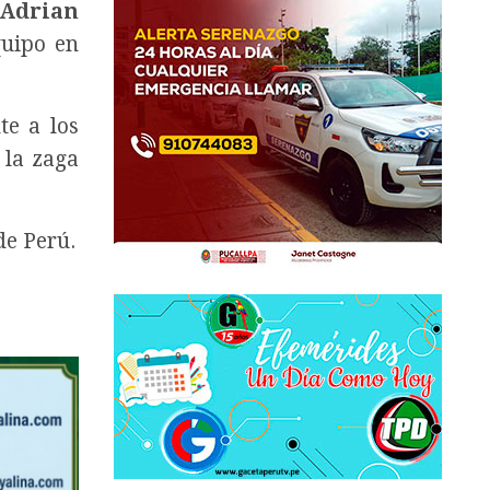
 Adrian
quipo en
te a los
 la zaga
de Perú.