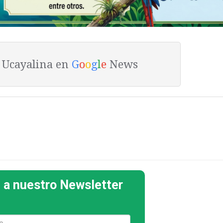
a Ucayalina en
G
o
o
g
l
e
News
 a nuestro Newsletter