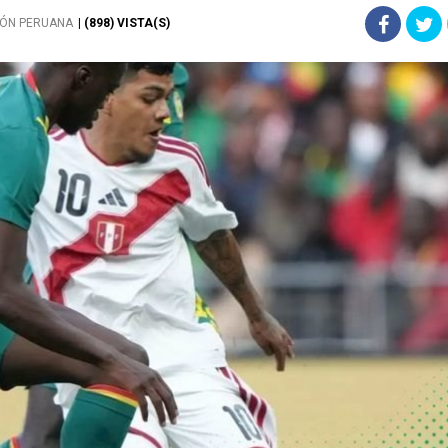
IÓN PERUANA
| (898) VISTA(S)