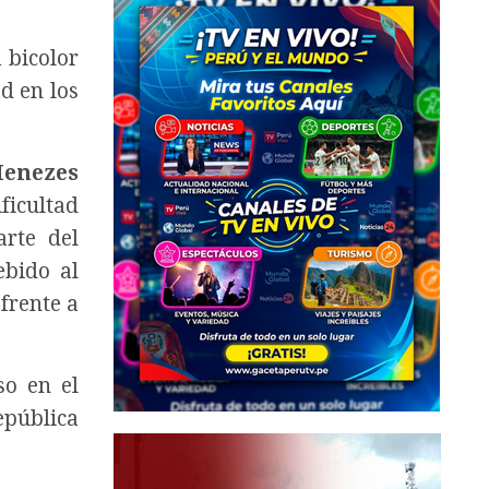
 bicolor
d en los
enezes
ficultad
arte del
ebido al
frente a
so en el
epública