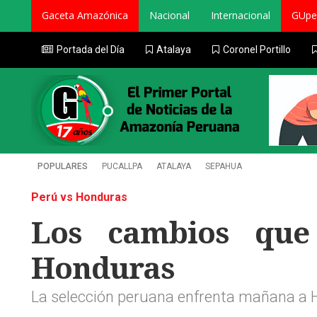
Gaceta Amazónica
Nacional
Internacional
GUpe
Portada del Día
Atalaya
Coronel Portillo
POPULARES
PUCALLPA
ATALAYA
SEPAHUA
Perú vs Honduras
Los cambios que 
Honduras
La selección peruana enfrenta mañana a