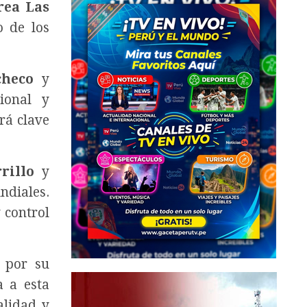
rea Las
o de los
checo
y
ional y
rá clave
rillo
y
ndiales.
 control
s por su
a a esta
alidad y