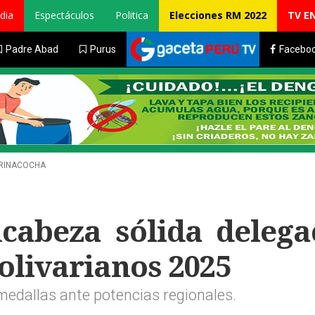
dia
Espectáculos
Politica
Elecciones RM 2022
TV E
Padre Abad
Purus
Facebo
ARINACOCHA
cabeza sólida delega
olivarianos 2025
edallas ante potencias regionales.