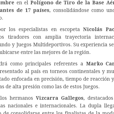
iembre
en el
Polígono de Tiro de la Base Aé
pantes de 17 países
, consolidándose como un
o.
or los especialistas en escopeta
Nicolás Pa
s tiradores con amplia trayectoria internac
undo y Juegos Multideportivos. Su experiencia se
ubicarse entre las mejores de la región.
ndrá como principales referentes a
Marko Car
resentado al país en torneos continentales y mu
tado enfocada en precisión, tiempo de reacción y
s de alta presión como las de estos Juegos.
r los hermanos
Vizcarra Gallegos
, destacado
as nacionales e internacionales. La dupla lleg
o de consolidarse entre los finalistas de la mod