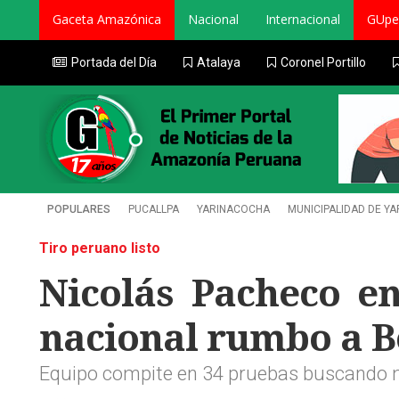
Gaceta Amazónica
Nacional
Internacional
GUpe
Portada del Día
Atalaya
Coronel Portillo
POPULARES
PUCALLPA
YARINACOCHA
MUNICIPALIDAD DE Y
Tiro peruano listo
Nicolás Pacheco en
nacional rumbo a B
Equipo compite en 34 pruebas buscando m