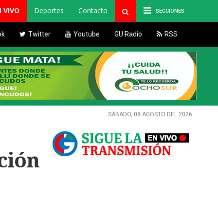
N VIVO
Deportes
Contacto
SECCIONES
ok
Twitter
Youtube
GU Radio
RSS
SÁBADO, 08 AGOSTO DEL 2026
ción