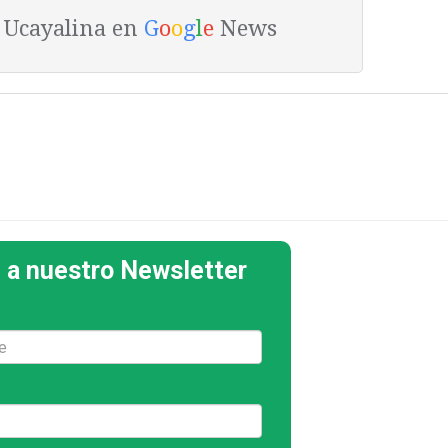
a Ucayalina en
G
o
o
g
l
e
News
 a nuestro Newsletter