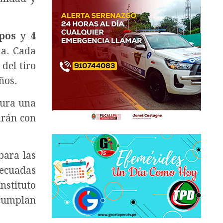
pos
y
4
ma. Cada
del tiro
ños.
gura una
arán con
para las
decuadas
nstituto
 cumplan