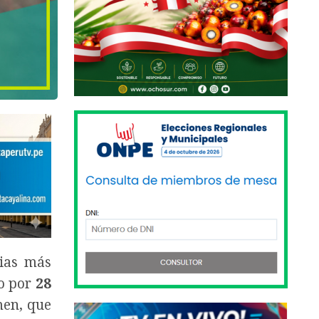
ias más
do por
28
men, que