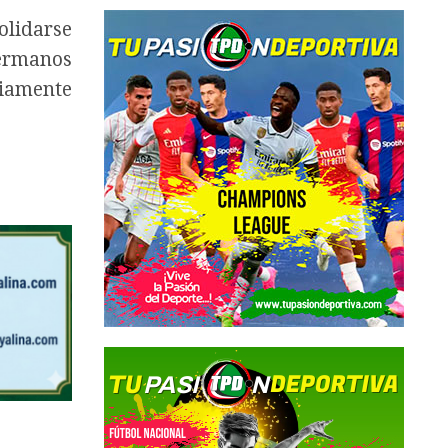
olidarse
ermanos
iamente