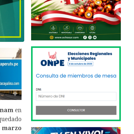
inam
en
 quedado
e marzo