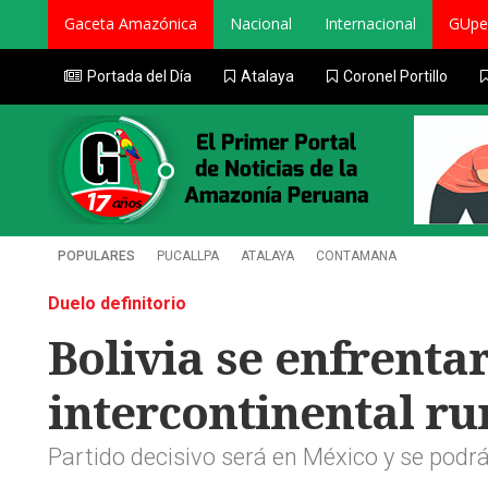
Gaceta Amazónica
Nacional
Internacional
GUpe
Portada del Día
Atalaya
Coronel Portillo
POPULARES
PUCALLPA
ATALAYA
CONTAMANA
Duelo definitorio
Bolivia se enfrenta
intercontinental r
Partido decisivo será en México y se podrá