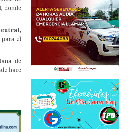
l, donde
neutral
,
 para el
ntana de
sde hace