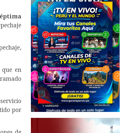
séptima
epechaje
pechaje,
s que en
gramado
servicio
tido por
iones de