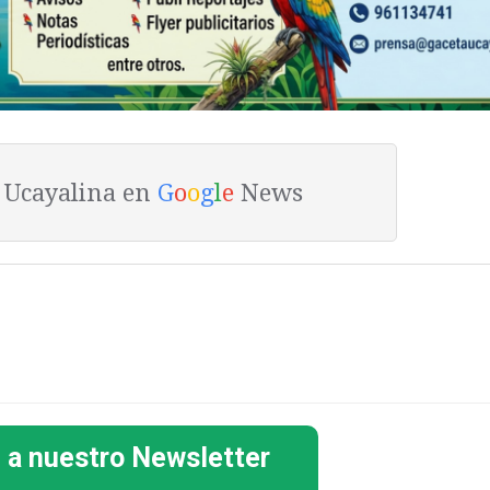
a Ucayalina en
G
o
o
g
l
e
News
 a nuestro Newsletter