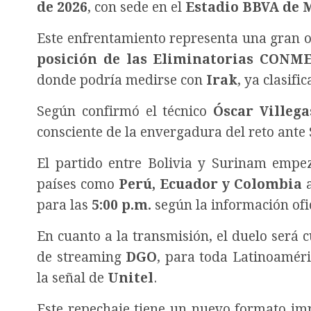
de 2026
, con sede en el
Estadio BBVA de 
Este enfrentamiento representa una gran 
posición de las Eliminatorias CONM
donde podría medirse con
Irak
, ya clasifi
Según confirmó el técnico
Óscar Villega
consciente de la envergadura del reto ante
El partido entre Bolivia y Surinam empe
países como
Perú, Ecuador y Colombia
a
para las
5:00 p.m.
según la información ofic
En cuanto a la transmisión, el duelo será 
de streaming
DGO
, para toda Latinoaméri
la señal de
Unitel
.
Este repechaje tiene un nuevo formato i