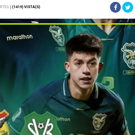
RTES
| (1419) VISTA(S)