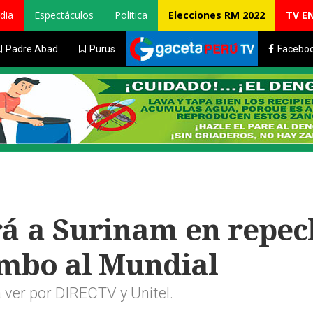
dia
Espectáculos
Politica
Elecciones RM 2022
TV E
Padre Abad
Purus
Facebo
rá a Surinam en repec
umbo al Mundial
 ver por DIRECTV y Unitel.