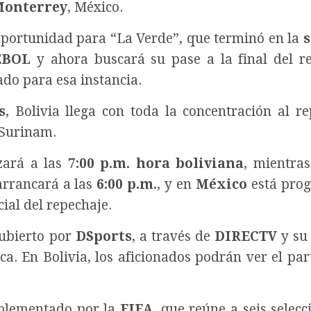
Monterrey
, México.
oportunidad para “La Verde”, que terminó en la
EBOL
y ahora buscará su pase a la final del r
cado para esa instancia.
s
, Bolivia llega con toda la concentración al re
 Surinam.
zará a las
7:00 p.m. hora boliviana
, mientra
rrancará a las
6:00 p.m.
, y en
México
está pro
ial del repechaje.
cubierto por
DSports
, a través de
DIRECTV
y su 
ca. En Bolivia, los aficionados podrán ver el par
mplementado por la
FIFA
, que reúne a seis selecc