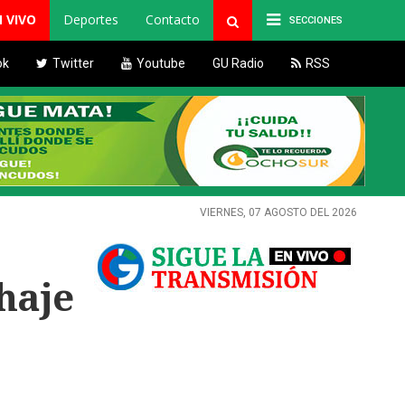
N VIVO
Deportes
Contacto
SECCIONES
ok
Twitter
Youtube
GU Radio
RSS
VIERNES, 07 AGOSTO DEL 2026
haje