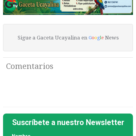
Sigue a Gaceta Ucayalina en
News
G
o
o
g
l
e
Comentarios
Suscríbete a nuestro Newsletter