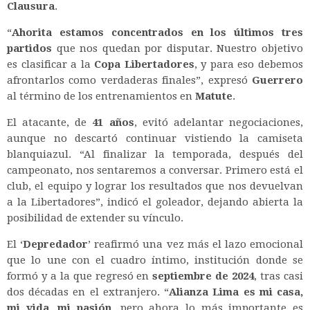
Clausura
.
“
Ahorita estamos concentrados en los últimos tres
partidos
que nos quedan por disputar. Nuestro objetivo
es clasificar a la
Copa Libertadores
, y para eso debemos
afrontarlos como verdaderas finales”, expresó
Guerrero
al término de los entrenamientos en
Matute
.
El atacante, de
41 años
, evitó adelantar negociaciones,
aunque no descartó continuar vistiendo la camiseta
blanquiazul. “Al finalizar la temporada, después del
campeonato, nos sentaremos a conversar. Primero está el
club, el equipo y lograr los resultados que nos devuelvan
a la Libertadores”, indicó el goleador, dejando abierta la
posibilidad de extender su vínculo.
El ‘
Depredador
’ reafirmó una vez más el lazo emocional
que lo une con el cuadro íntimo, institución donde se
formó y a la que regresó en
septiembre de 2024
, tras casi
dos décadas en el extranjero. “
Alianza Lima es mi casa,
mi vida, mi pasión
, pero ahora lo más importante es