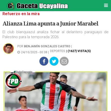
Refuerzo en la mira
Alianza Lima apunta a Junior Marabel
El club blanquiazul analiza fichar al delantero paraguayo de
Palestino para la temporada 2026.
POR
BENJAMÍN GONZALES CASTRO
|
DEPORTES
| (1627) VISTA(S)
24/10/2025 - 00:38 |