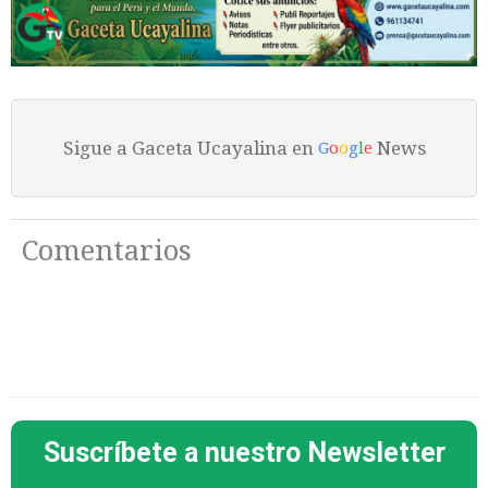
Sigue a Gaceta Ucayalina en
News
G
o
o
g
l
e
Comentarios
Suscríbete a nuestro Newsletter