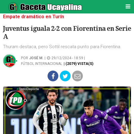
Empate dramático en Turín
Juventus iguala 2-2 con Fiorentina en Serie
A
Thuram destaca, pero Sottil rescata punto para Fiorentina.
POR
JOSÉ M.
|
29/12/2024 - 18:59 |
FÚTBOL INTERNACIONAL
| (2079) VISTA(S)