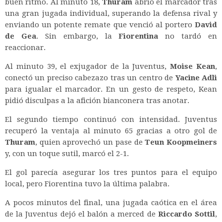
buen ritmo. Al minuto 18,
Thuram
abrió el marcador tras
una gran jugada individual, superando la defensa rival y
enviando un potente remate que venció al portero
David
de Gea
. Sin embargo, la
Fiorentina
no tardó en
reaccionar.
Al minuto 39, el exjugador de la Juventus,
Moise Kean
,
conectó un preciso cabezazo tras un centro de
Yacine Adli
para igualar el marcador. En un gesto de respeto, Kean
pidió disculpas a la afición bianconera tras anotar.
El segundo tiempo continuó con intensidad. Juventus
recuperó la ventaja al minuto 65 gracias a otro gol de
Thuram
, quien aprovechó un pase de
Teun Koopmeiners
y, con un toque sutil, marcó el 2-1.
El gol parecía asegurar los tres puntos para el equipo
local, pero Fiorentina tuvo la última palabra.
A pocos minutos del final, una jugada caótica en el área
de la Juventus dejó el balón a merced de
Riccardo Sottil
,