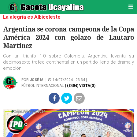
La alegría es Albiceleste
Argentina se corona campeona de la Copa
América 2024 con golazo de Lautaro
Martínez
Con un triunfo 1-0 sobre Colombia, Argentina levanta su
decimosexto trofeo continental en un partido lleno de drama y
emoción.
POR
JOSÉ M.
|
14/07/2024 - 23:34 |
FÚTBOL INTERNACIONAL
| (3404) VISTA(S)