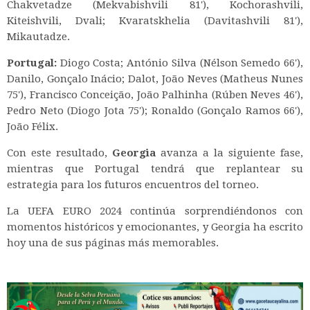
Chakvetadze (Mekvabishvili 81'), Kochorashvili,
Kiteishvili, Dvali; Kvaratskhelia (Davitashvili 81'),
Mikautadze.
Portugal:
Diogo Costa; António Silva (Nélson Semedo 66'),
Danilo, Gonçalo Inácio; Dalot, João Neves (Matheus Nunes
75'), Francisco Conceição, João Palhinha (Rúben Neves 46'),
Pedro Neto (Diogo Jota 75'); Ronaldo (Gonçalo Ramos 66'),
João Félix.
Con este resultado,
Georgia
avanza a la siguiente fase,
mientras que Portugal tendrá que replantear su
estrategia para los futuros encuentros del torneo.
La UEFA EURO 2024 continúa sorprendiéndonos con
momentos históricos y emocionantes, y Georgia ha escrito
hoy una de sus páginas más memorables.