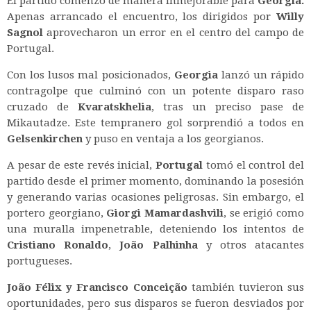
El partido comenzó de manera inmejorable para
Georgia.
Apenas arrancado el encuentro, los dirigidos por
Willy
Sagnol
aprovecharon un error en el centro del campo de
Portugal.
Con los lusos mal posicionados,
Georgia
lanzó un rápido
contragolpe que culminó con un potente disparo raso
cruzado de
Kvaratskhelia
, tras un preciso pase de
Mikautadze. Este tempranero gol sorprendió a todos en
Gelsenkirchen
y puso en ventaja a los georgianos.
A pesar de este revés inicial,
Portugal
tomó el control del
partido desde el primer momento, dominando la posesión
y generando varias ocasiones peligrosas. Sin embargo, el
portero georgiano,
Giorgi Mamardashvili
, se erigió como
una muralla impenetrable, deteniendo los intentos de
Cristiano Ronaldo
,
João Palhinha
y otros atacantes
portugueses.
João Félix y Francisco Conceição
también tuvieron sus
oportunidades, pero sus disparos se fueron desviados por