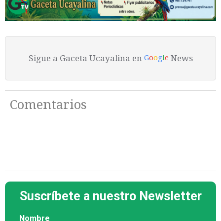
Sigue a Gaceta Ucayalina en
News
G
o
o
g
l
e
Comentarios
Suscríbete a nuestro Newsletter
Nombre