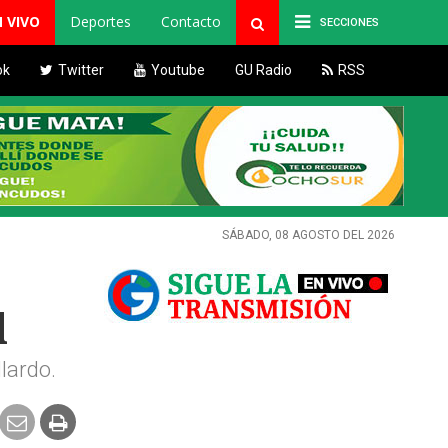
N VIVO
Deportes
Contacto
SECCIONES
ok
Twitter
Youtube
GU Radio
RSS
SÁBADO, 08 AGOSTO DEL 2026
l
llardo.