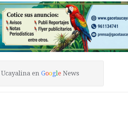
a Ucayalina en
G
o
o
g
l
e
News