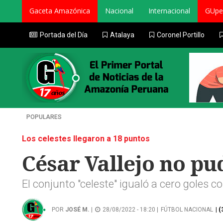
Gaceta Amazónica
Nacional
Internacional
GUpe
Portada del Día
Atalaya
Coronel Portillo
POPULARES
Los celestes llegaron a 18 puntos
César Vallejo no pu
El conjunto "celeste" igualó a cero goles co
POR
JOSÉ M.
|
28/08/2022 - 18:20 |
FÚTBOL NACIONAL
| 