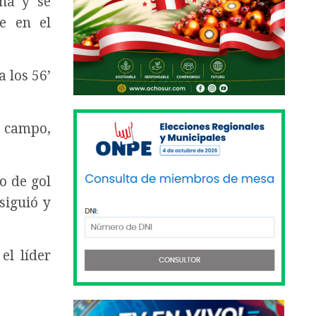
ha y se
e en el
 los 56’
u campo,
o de gol
siguió y
el líder