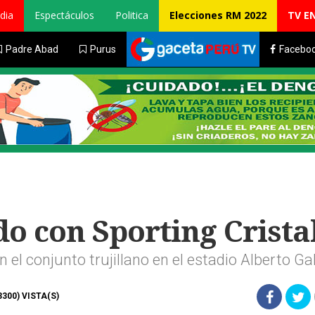
dia
Espectáculos
Politica
Elecciones RM 2022
TV E
Padre Abad
Purus
Facebo
do con Sporting Crista
n el conjunto trujillano en el estadio Alberto Ga
(3300) VISTA(S)