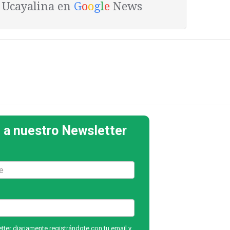
a Ucayalina en
G
o
o
g
l
e
News
 a nuestro Newsletter
ter diariamente registrándote con tu email y