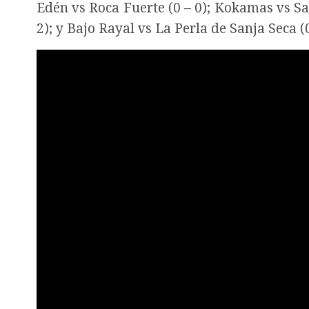
Edén vs Roca Fuerte (0 – 0); Kokamas vs San
2); y Bajo Rayal vs La Perla de Sanja Seca (0