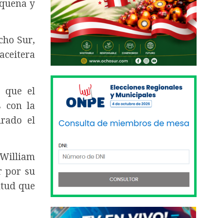
equena y
cho Sur,
aceitera
o que el
s con la
urado el
 William
r por su
ntud que