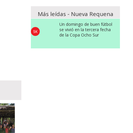
Más leídas - Nueva Requena
Un domingo de buen fútbol
se vivió en la tercera fecha
5K
de la Copa Ocho Sur