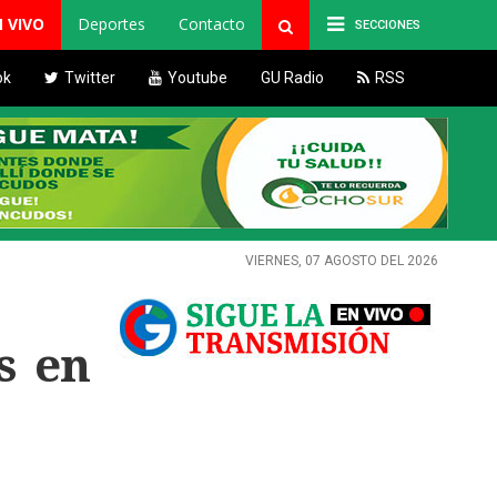
N VIVO
Deportes
Contacto
SECCIONES
ok
Twitter
Youtube
GU Radio
RSS
VIERNES, 07 AGOSTO DEL 2026
s en