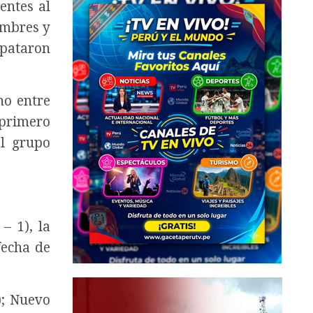
entes al
ombres y
mpataron
no entre
 primero
el grupo
– 1), la
fecha de
); Nuevo