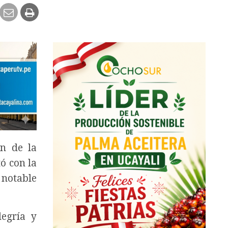
ón de la
ó con la
 notable
legría y