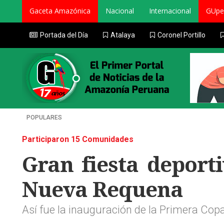
Gaceta Amazónica
Nacional
Internacional
GUpe
Portada del Día
Atalaya
Coronel Portillo
POPULARES
Participaron 15 Comunidades
Gran fiesta deport
Nueva Requena
Así fue la inauguración de la Primera Cop