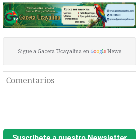
Sigue a Gaceta Ucayalina en
News
G
o
o
g
l
e
Comentarios
Suscríbete a nuestro Newsletter