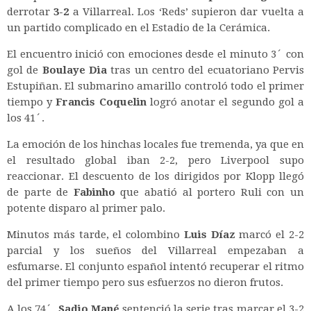
derrotar
3-2
a Villarreal. Los ‘Reds’ supieron dar vuelta a
un partido complicado en el Estadio de la Cerámica.
El encuentro inició con emociones desde el minuto 3´ con
gol de
Boulaye Dia
tras un centro del ecuatoriano Pervis
Estupiñan. El submarino amarillo controló todo el primer
tiempo y
Francis Coquelin
logró anotar el segundo gol a
los 41´.
La emoción de los hinchas locales fue tremenda, ya que en
el resultado global iban 2-2, pero Liverpool supo
reaccionar. El descuento de los dirigidos por Klopp llegó
de parte de
Fabinho
que abatió al portero Ruli con un
potente disparo al primer palo.
Minutos más tarde, el colombino
Luis Díaz
marcó el 2-2
parcial y los sueños del Villarreal empezaban a
esfumarse. El conjunto español intentó recuperar el ritmo
del primer tiempo pero sus esfuerzos no dieron frutos.
A los 74´,
Sadio Mané
sentenció la serie tras marcar el 3-2