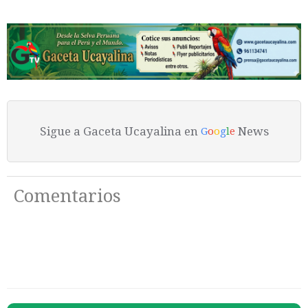
Sigue a Gaceta Ucayalina en
News
G
o
o
g
l
e
Comentarios