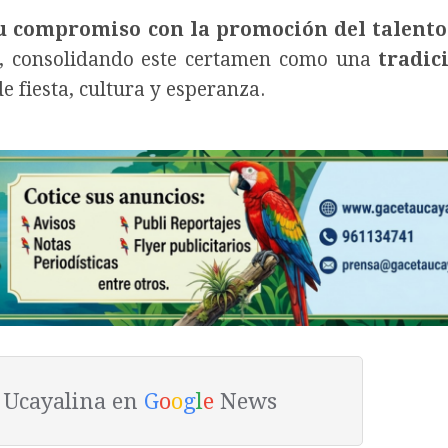
u compromiso con la promoción del talento 
, consolidando este certamen como una
tradic
 fiesta, cultura y esperanza.
a Ucayalina en
G
o
o
g
l
e
News