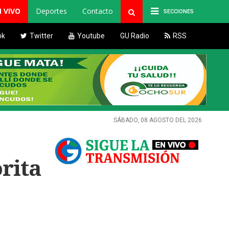
N VIVO
Deportes
Contacto
SECCIONES
ok
Twitter
Youtube
GU Radio
RSS
SÁBADO, 08 AGOSTO DEL 2026
rita