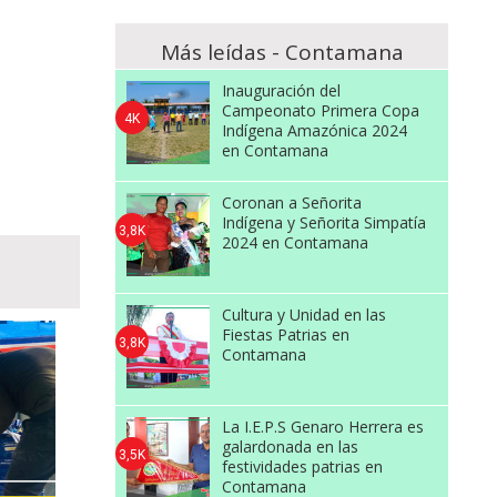
Más leídas - Contamana
Inauguración del
Campeonato Primera Copa
4K
Indígena Amazónica 2024
en Contamana
Coronan a Señorita
Indígena y Señorita Simpatía
3,8K
2024 en Contamana
Cultura y Unidad en las
Fiestas Patrias en
3,8K
Contamana
La I.E.P.S Genaro Herrera es
galardonada en las
3,5K
festividades patrias en
Contamana