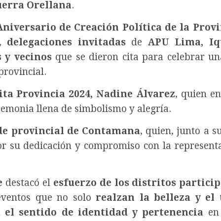
uerra Orellana
.
Aniversario de Creación Política de la Provi
,
delegaciones invitadas
de
APU Lima, Iq
 y vecinos
que se dieron cita para celebrar un
provincial.
ita Provincia 2024, Nadine Álvarez
, quien en
remonia llena de simbolismo y alegría.
de provincial de Contamana
, quien, junto a s
 por su dedicación y compromiso con la represent
e
destacó el
esfuerzo de los distritos partici
 eventos que no solo
realzan la belleza y el 
n el sentido de identidad y pertenencia
en 