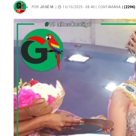
POR
JOSÉ M.
|
13/10/2025 - 08:40 |
CONTAMANA
| (2296