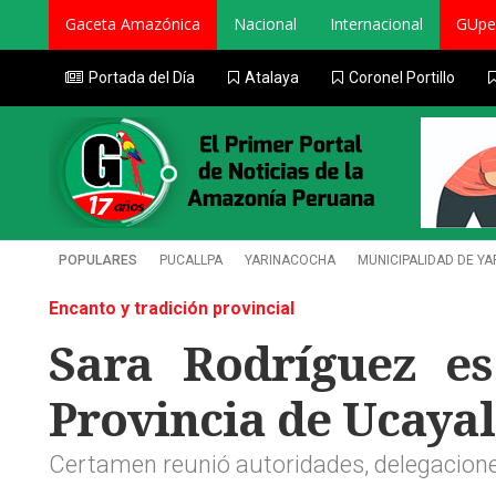
Gaceta Amazónica
Nacional
Internacional
GUpe
Portada del Día
Atalaya
Coronel Portillo
POPULARES
PUCALLPA
YARINACOCHA
MUNICIPALIDAD DE Y
Encanto y tradición provincial
Sara Rodríguez es
Provincia de Ucayal
Certamen reunió autoridades, delegaciones