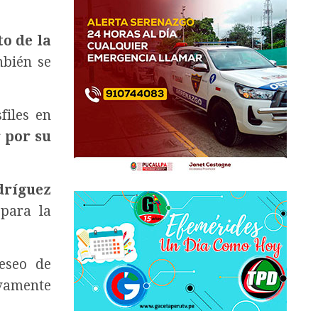
o de la
mbién se
files en
 por su
dríguez
 para la
eseo de
ivamente