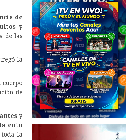
ncia de
uitos y
a de las
tregó la
u cuerpo
ación de
pantes
y
talento
toda la