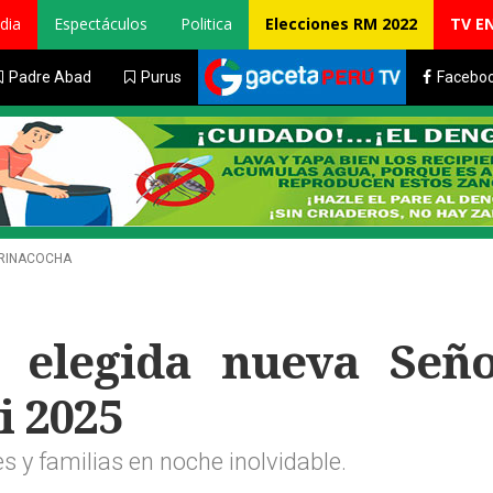
dia
Espectáculos
Politica
Elecciones RM 2022
TV E
Padre Abad
Purus
Facebo
ARINACOCHA
 elegida nueva Seño
i 2025
 y familias en noche inolvidable.