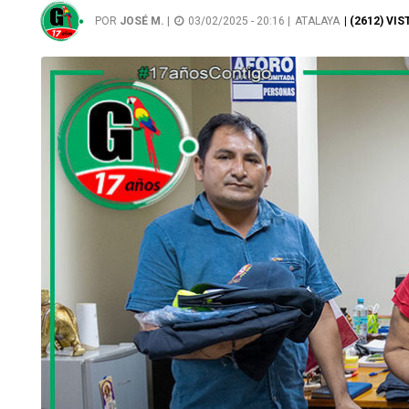
POR
JOSÉ M.
|
03/02/2025 - 20:16 |
ATALAYA
| (2612) VIS