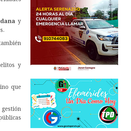
adana
y
s.
 también
litos y
sino que
 gestión
públicas