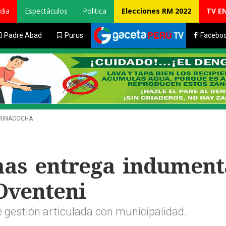
dia
Espectáculos
Politica
Elecciones RM 2022
TV E
Padre Abad
Purus
Facebo
ARINACOCHA
as entrega indument
 Oventeni
gestión articulada con municipalidad.