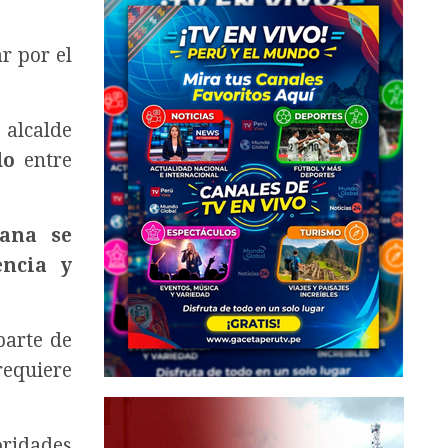
r por el
 alcalde
do
entre
ana se
encia y
parte de
requiere
oridades