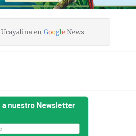
a Ucayalina en
G
o
o
g
l
e
News
 a nuestro Newsletter