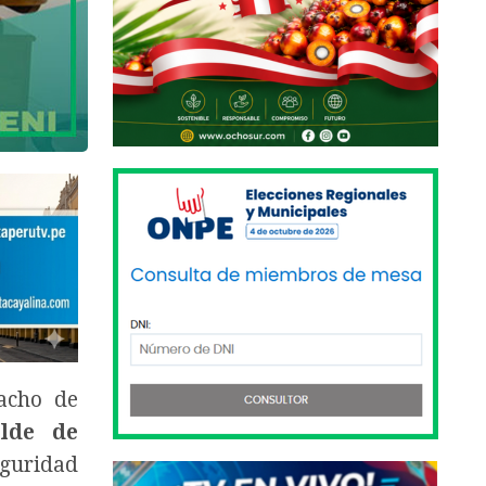
acho de
alde de
eguridad