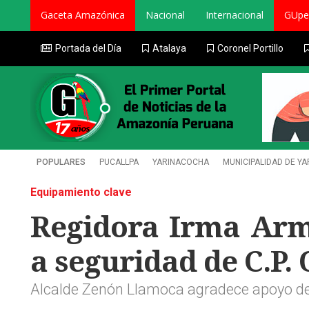
Gaceta Amazónica
Nacional
Internacional
GUpe
Portada del Día
Atalaya
Coronel Portillo
POPULARES
PUCALLPA
YARINACOCHA
MUNICIPALIDAD DE Y
Equipamiento clave
Regidora Irma Arm
a seguridad de C.P.
Alcalde Zenón Llamoca agradece apoyo de 