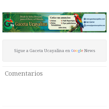
Sigue a Gaceta Ucayalina en
News
G
o
o
g
l
e
Comentarios