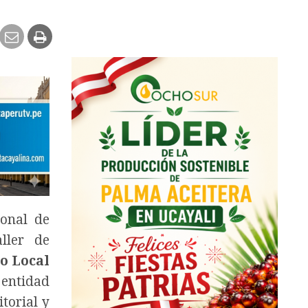
ional de
ller de
o Local
 entidad
torial y