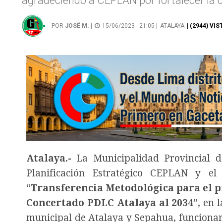
agradeciendo a CEPLAN por fortalecer la 
POR
JOSÉ M.
|
15/06/2023 - 21:05 |
ATALAYA
| (2944) VIS
Atalaya.-
La Municipalidad Provincial d
Planificación Estratégico CEPLAN y el
“
Transferencia Metodológica para el p
Concertado PDLC Atalaya al 2034
”, en 
municipal de Atalaya y Sepahua, funcionari