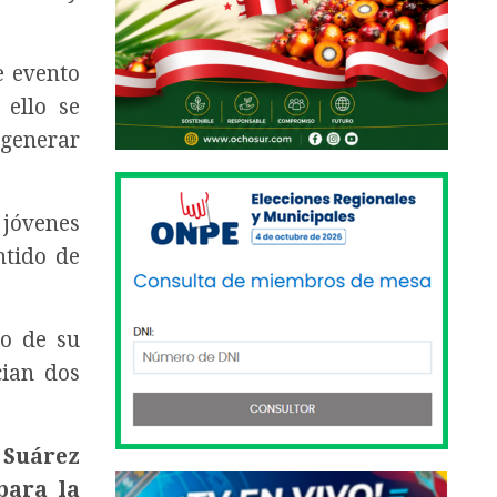
e evento
 ello se
 generar
 jóvenes
ntido de
jo de su
cian dos
 Suárez
para la