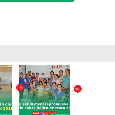
1,2K
940