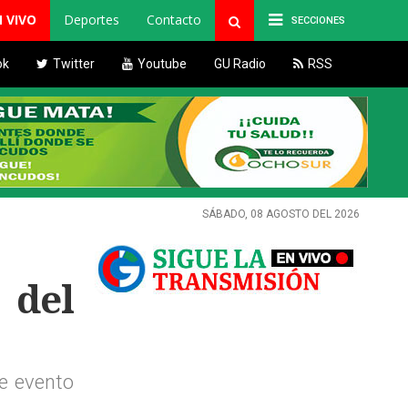
N VIVO
Deportes
Contacto
SECCIONES
ok
Twitter
Youtube
GU Radio
RSS
SÁBADO, 08 AGOSTO DEL 2026
 del
te evento