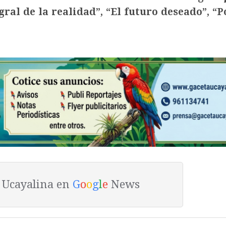
al de la realidad”, “El futuro deseado”, “P
a Ucayalina en
G
o
o
g
l
e
News