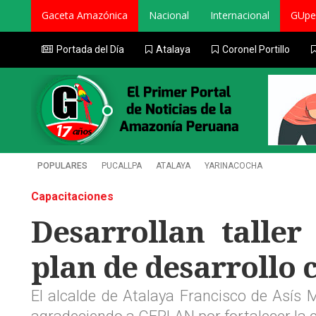
Gaceta Amazónica
Nacional
Internacional
GUpe
Portada del Día
Atalaya
Coronel Portillo
POPULARES
PUCALLPA
ATALAYA
YARINACOCHA
Capacitaciones
Desarrollan taller
plan de desarrollo 
El alcalde de Atalaya Francisco de Asís 