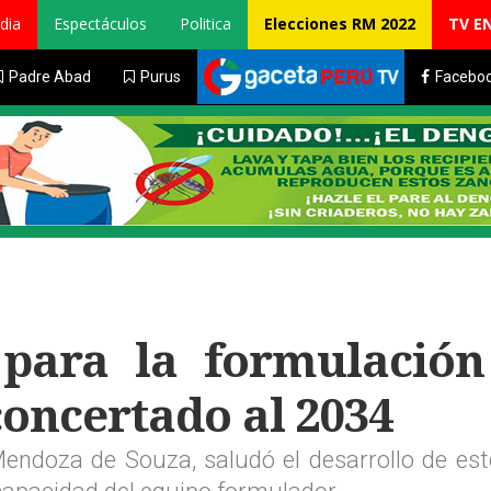
dia
Espectáculos
Politica
Elecciones RM 2022
TV E
Padre Abad
Purus
Facebo
 para la formulación
concertado al 2034
Mendoza de Souza, saludó el desarrollo de es