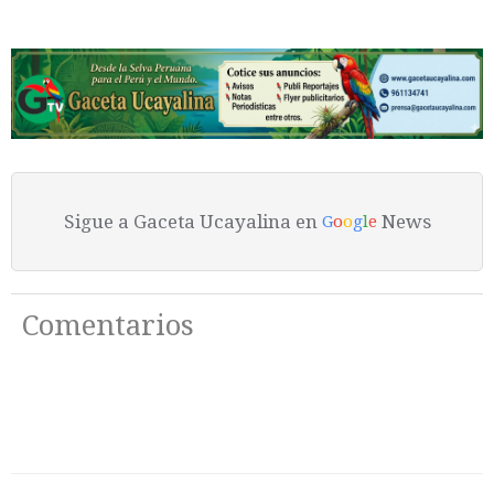
Sigue a Gaceta Ucayalina en
News
G
o
o
g
l
e
Comentarios