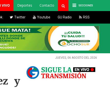
N VIVO
Deportes
Contacto
SECCIONES
ok
Twitter
Youtube
GU Radio
RSS
JUEVES, 06 AGOSTO DEL 2026
ez y