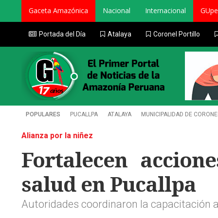
Gaceta Amazónica
Nacional
Internacional
GUpe
Portada del Día
Atalaya
Coronel Portillo
POPULARES
PUCALLPA
ATALAYA
MUNICIPALIDAD DE CORONE
Alianza por la niñez
Fortalecen accion
salud en Pucallpa
Autoridades coordinaron la capacitación a