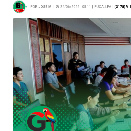
POR
JOSÉ M.
|
24/06/2026 - 05:11 |
PUCALLPA
| (3178) V