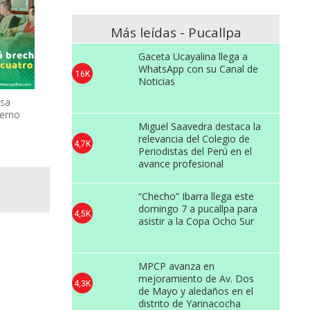
Más leídas - Pucallpa
Gaceta Ucayalina llega a
WhatsApp con su Canal de
16K
Noticias
lsa
derno
Miguel Saavedra destaca la
relevancia del Colegio de
4,7K
Periodistas del Perú en el
avance profesional
“Checho” Ibarra llega este
domingo 7 a pucallpa para
4,5K
asistir a la Copa Ocho Sur
MPCP avanza en
mejoramiento de Av. Dos
4,3K
de Mayo y aledaños en el
distrito de Yarinacocha