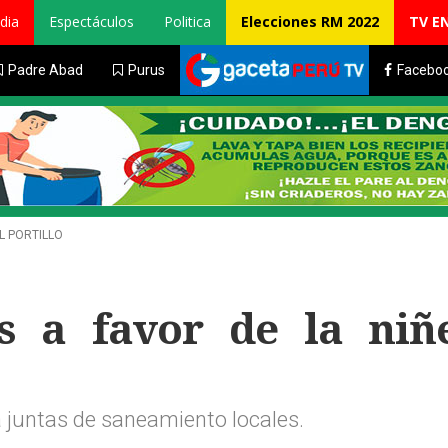
dia
Espectáculos
Politica
Elecciones RM 2022
TV E
Padre Abad
Purus
Facebo
L PORTILLO
es a favor de la niñ
 juntas de saneamiento locales.