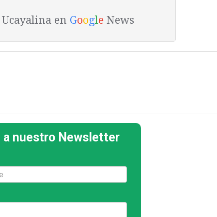
a Ucayalina en
G
o
o
g
l
e
News
 a nuestro Newsletter