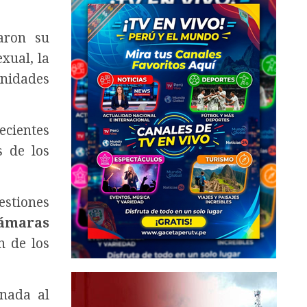
caron su
xual, la
unidades
ecientes
s de los
estiones
ámaras
n de los
inada al