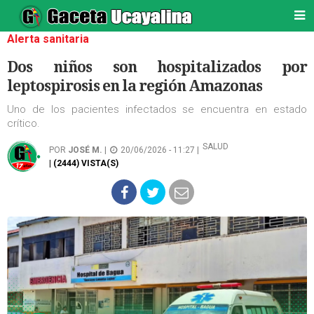
Alerta sanitaria
Dos niños son hospitalizados por
leptospirosis en la región Amazonas
Uno de los pacientes infectados se encuentra en estado
crítico.
SALUD
POR
JOSÉ M.
|
20/06/2026 - 11:27 |
| (2444) VISTA(S)